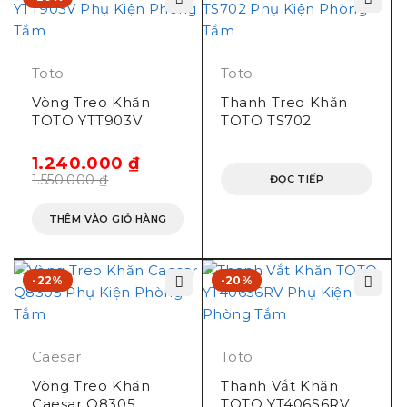
Toto
Toto
Vòng Treo Khăn
Thanh Treo Khăn
TOTO YTT903V
TOTO TS702
1.240.000
₫
1.550.000
₫
ĐỌC TIẾP
THÊM VÀO GIỎ HÀNG
-22%
-20%
Caesar
Toto
Vòng Treo Khăn
Thanh Vắt Khăn
Caesar Q8305
TOTO YT406S6RV