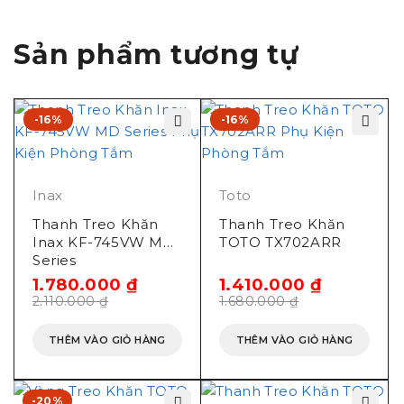
Sản phẩm tương tự
-16%
-16%
Inax
Toto
Thanh Treo Khăn
Thanh Treo Khăn
Inax KF-745VW MD
TOTO TX702ARR
Series
1.780.000
₫
1.410.000
₫
2.110.000
₫
1.680.000
₫
THÊM VÀO GIỎ HÀNG
THÊM VÀO GIỎ HÀNG
-20%