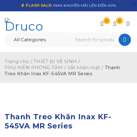
FLASH SALE:
INAX KHUYẾN MÃI LÊN ĐẾN 40%
0
0
Trang chủ
/
THIẾT BỊ VỆ SINH
/
PHỤ KIỆN PHÒNG TẮM
/
Vắt khăn mặt
/
Thanh
Treo Khăn Inax KF-545VA MR Series
-12%
Thanh Treo Khăn Inax KF-
545VA MR Series