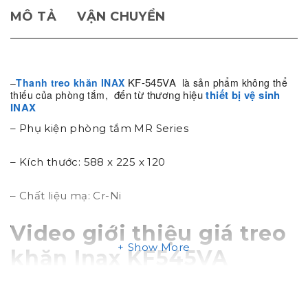
MÔ TẢ
VẬN CHUYỂN
KF-
545VA
–
Thanh treo khăn INAX
là sản phẩm không thể
đến từ thương hiệu
thiết bị vệ sinh
thiếu của phòng tắm,
INAX
– Phụ kiện phòng tắm MR Series
– Kích thước: 588 x 225 x 120
– Chất liệu mạ: Cr-Ni
Video giới thiệu giá treo
Show More
khăn Inax KF545VA