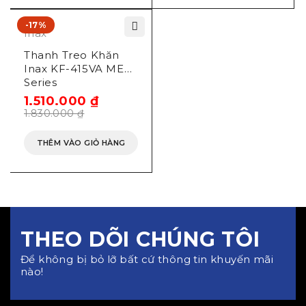
-17%
Inax
Thanh Treo Khăn
Inax KF-415VA ME
Series
1.510.000
₫
1.830.000
₫
THÊM VÀO GIỎ HÀNG
THEO DÕI CHÚNG TÔI
Để không bị bỏ lỡ bất cứ thông tin khuyến mãi
nào!