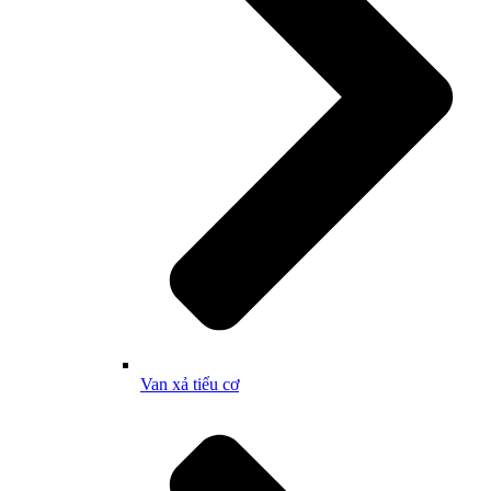
Van xả tiểu cơ