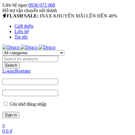
Liên hệ ngay:
0936 072 068
Hỗ trợ vận chuyển nội thành
FLASH SALE:
INAX KHUYẾN MÃI LÊN ĐẾN 40%
Giới thiệu
Liên hệ
Tin tức
Login/Register
Ghi nhớ đăng nhập
0
0
0
₫