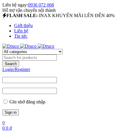
Liên hệ ngay:
0936 072 068
Hỗ trợ vận chuyển nội thành
FLASH SALE:
INAX KHUYẾN MÃI LÊN ĐẾN 40%
Giới thiệu
Liên hệ
Tin tức
Login/Register
Ghi nhớ đăng nhập
0
0
0
₫