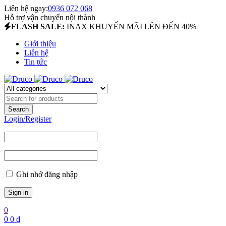
Liên hệ ngay:
0936 072 068
Hỗ trợ vận chuyển nội thành
FLASH SALE:
INAX KHUYẾN MÃI LÊN ĐẾN 40%
Giới thiệu
Liên hệ
Tin tức
Login/Register
Ghi nhớ đăng nhập
0
0
0
₫