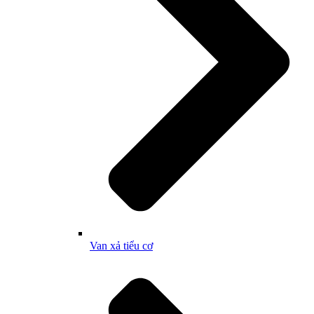
Van xả tiểu cơ