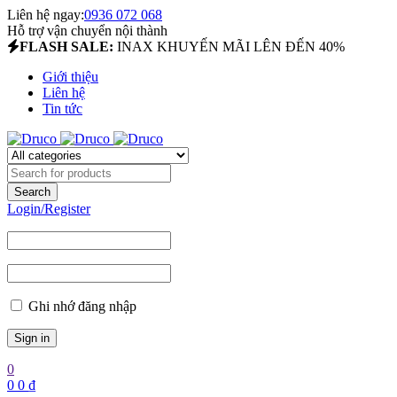
Liên hệ ngay:
0936 072 068
Hỗ trợ vận chuyển nội thành
FLASH SALE:
INAX KHUYẾN MÃI LÊN ĐẾN 40%
Giới thiệu
Liên hệ
Tin tức
Login/Register
Ghi nhớ đăng nhập
0
0
0
₫