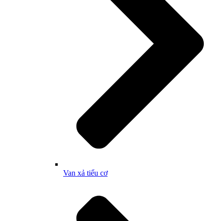
Van xả tiểu cơ