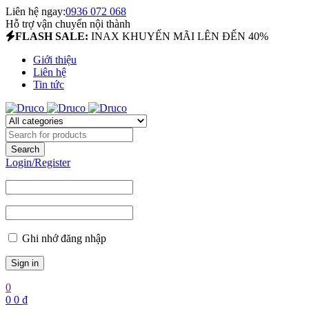
Liên hệ ngay:
0936 072 068
Hỗ trợ vận chuyển nội thành
FLASH SALE:
INAX KHUYẾN MÃI LÊN ĐẾN 40%
Giới thiệu
Liên hệ
Tin tức
Login/Register
Ghi nhớ đăng nhập
0
0
0
₫