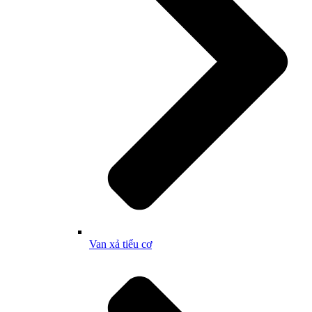
Van xả tiểu cơ