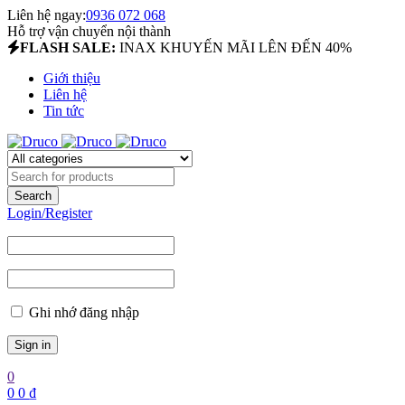
Liên hệ ngay:
0936 072 068
Hỗ trợ vận chuyển nội thành
FLASH SALE:
INAX KHUYẾN MÃI LÊN ĐẾN 40%
Giới thiệu
Liên hệ
Tin tức
Login/Register
Ghi nhớ đăng nhập
0
0
0
₫