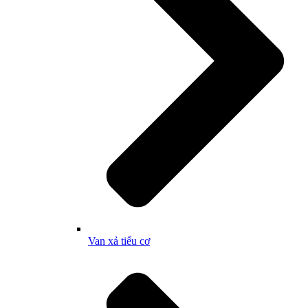
Van xả tiểu cơ