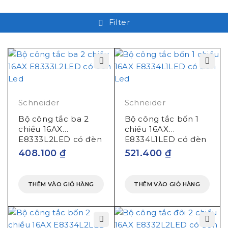
Filter
Schneider
Schneider
Bộ công tắc ba 2
Bộ công tắc bốn 1
chiều 16AX
chiều 16AX
E8333L2LED có đèn
E8334L1LED có đèn
Led
Led
408.100
₫
521.400
₫
THÊM VÀO GIỎ HÀNG
THÊM VÀO GIỎ HÀNG