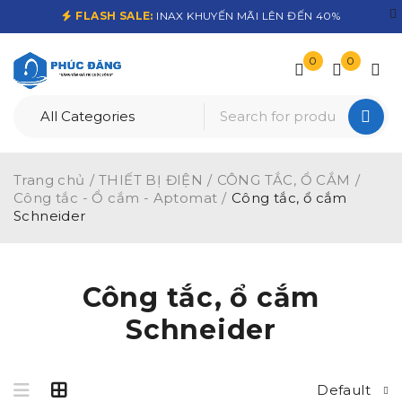
FLASH SALE:
INAX KHUYẾN MÃI LÊN ĐẾN 40%
0
0
Trang chủ
/
THIẾT BỊ ĐIỆN
/
CÔNG TẮC, Ổ CẮM
/
Công tắc - Ổ cắm - Aptomat
/
Công tắc, ổ cắm
Schneider
Công tắc, ổ cắm
Schneider
Default