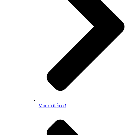
Van xả tiểu cơ