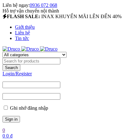
Liên hệ ngay:
0936 072 068
Hỗ trợ vận chuyển nội thành
FLASH SALE:
INAX KHUYẾN MÃI LÊN ĐẾN 40%
Giới thiệu
Liên hệ
Tin tức
Login/Register
Ghi nhớ đăng nhập
0
0
0
₫