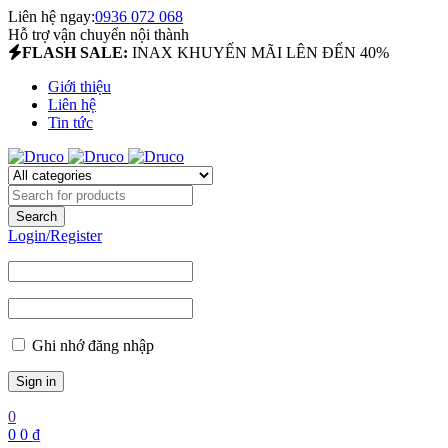
Liên hệ ngay:
0936 072 068
Hỗ trợ vận chuyển nội thành
FLASH SALE:
INAX KHUYẾN MÃI LÊN ĐẾN 40%
Giới thiệu
Liên hệ
Tin tức
Login/Register
Ghi nhớ đăng nhập
0
0
0
₫