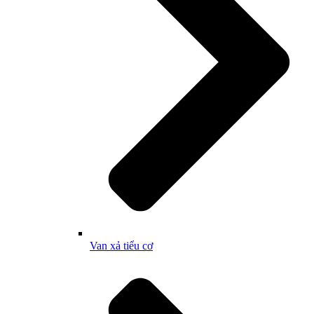
Van xả tiểu cơ