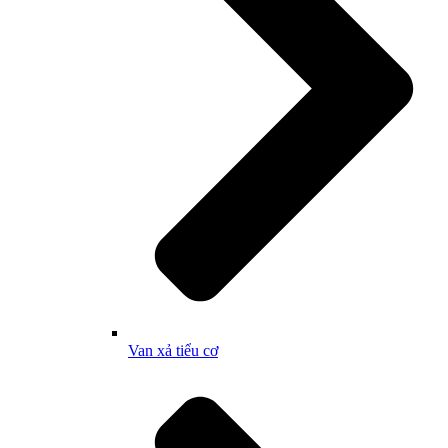
Van xả tiểu cơ