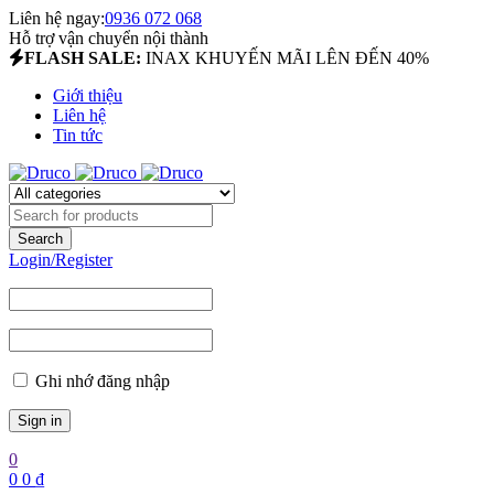
Liên hệ ngay:
0936 072 068
Hỗ trợ vận chuyển nội thành
FLASH SALE:
INAX KHUYẾN MÃI LÊN ĐẾN 40%
Giới thiệu
Liên hệ
Tin tức
Login/Register
Ghi nhớ đăng nhập
0
0
0
₫