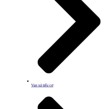
Van xả tiểu cơ