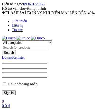
Liên hệ ngay:
0936 072 068
Hỗ trợ vận chuyển nội thành
FLASH SALE:
INAX KHUYẾN MÃI LÊN ĐẾN 40%
Giới thiệu
Liên hệ
Tin tức
Login/Register
Ghi nhớ đăng nhập
0
0
0
₫