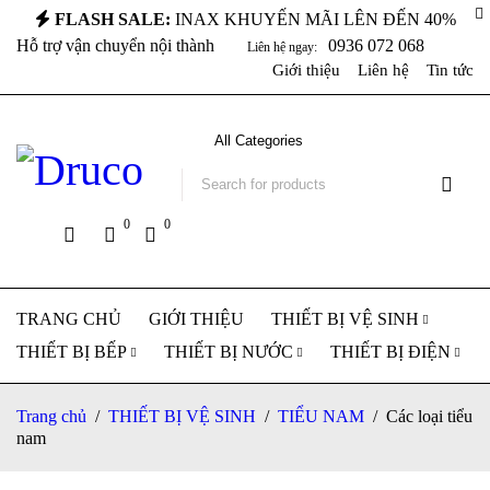
FLASH SALE:
INAX KHUYẾN MÃI LÊN ĐẾN 40%
Hỗ trợ vận chuyển nội thành
0936 072 068
Liên hệ ngay:
Giới thiệu
Liên hệ
Tin tức
0
0
TRANG CHỦ
GIỚI THIỆU
THIẾT BỊ VỆ SINH
THIẾT BỊ BẾP
THIẾT BỊ NƯỚC
THIẾT BỊ ĐIỆN
Trang chủ
/
THIẾT BỊ VỆ SINH
/
TIỂU NAM
/
Các loại tiểu
nam