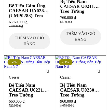
Bệ Tiểu Nam
Bệ Tiểu Cảm Ứng
CAESAR U0211
CAESAR UA0283
Treo Tường
(UMP0283) Treo
760.000
₫
Tường
6.760.000
₫
847.000
₫
7.700.000
₫
THÊM VÀO GIỎ
THÊM VÀO GIỎ
HÀNG
HÀNG
-9%
-11%
Caesar
Caesar
Bệ Tiểu Nam
Bệ Tiểu Nam
CAESAR U0221
CAESAR U0230
Treo Tường
Treo Tường
660.000
₫
960.000
₫
726.000
₫
1.078.000
₫