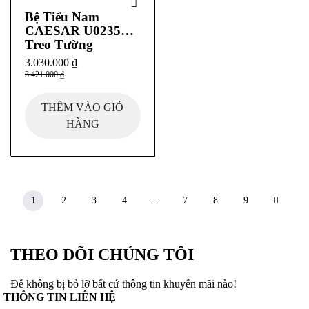
Bệ Tiểu Nam
CAESAR U0235
Treo Tường
3.030.000
₫
3.421.000
₫
THÊM VÀO GIỎ
HÀNG
1
2
3
4
…
7
8
9
THEO DÕI CHÚNG TÔI
Để không bị bỏ lỡ bất cứ thông tin khuyến mãi nào!
THÔNG TIN LIÊN HỆ