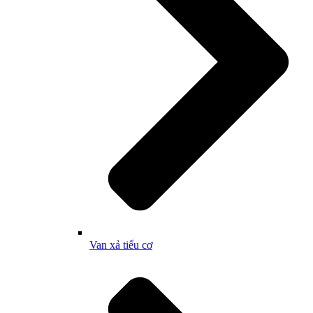
Van xả tiểu cơ