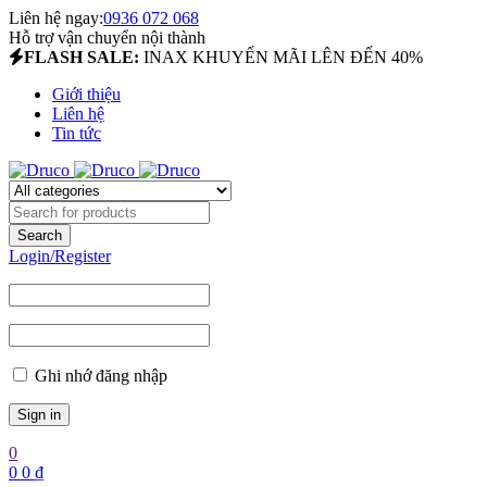
Liên hệ ngay:
0936 072 068
Hỗ trợ vận chuyển nội thành
FLASH SALE:
INAX KHUYẾN MÃI LÊN ĐẾN 40%
Giới thiệu
Liên hệ
Tin tức
Login/Register
Ghi nhớ đăng nhập
0
0
0
₫