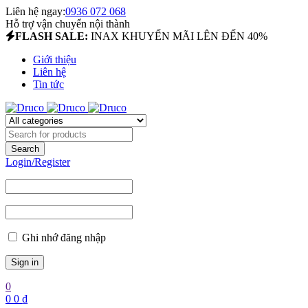
Liên hệ ngay:
0936 072 068
Hỗ trợ vận chuyển nội thành
FLASH SALE:
INAX KHUYẾN MÃI LÊN ĐẾN 40%
Giới thiệu
Liên hệ
Tin tức
Login/Register
Ghi nhớ đăng nhập
0
0
0
₫