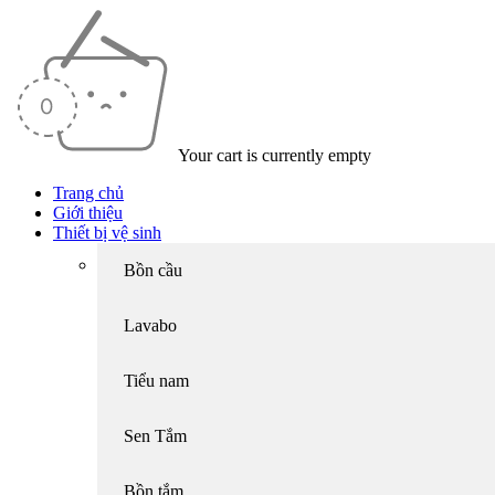
Your cart is currently empty
Trang chủ
Giới thiệu
Thiết bị vệ sinh
Bồn cầu
Lavabo
Tiểu nam
Sen Tắm
Bồn tắm