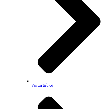
Van xả tiểu cơ