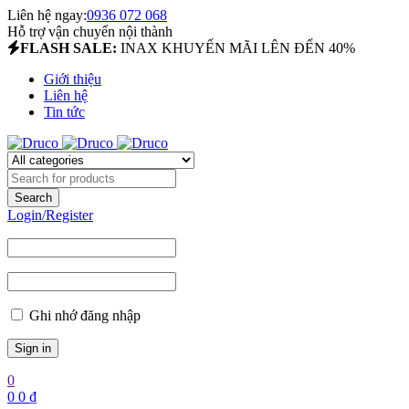
Liên hệ ngay:
0936 072 068
Hỗ trợ vận chuyển nội thành
FLASH SALE:
INAX KHUYẾN MÃI LÊN ĐẾN 40%
Giới thiệu
Liên hệ
Tin tức
Login/Register
Ghi nhớ đăng nhập
0
0
0
₫