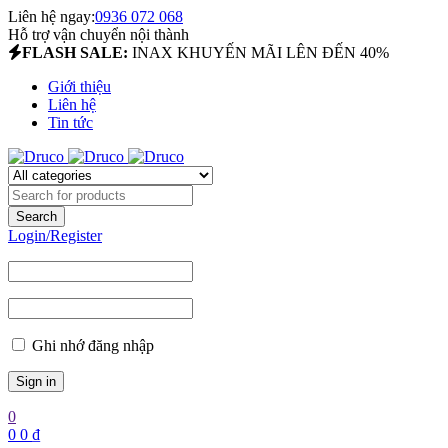
Liên hệ ngay:
0936 072 068
Hỗ trợ vận chuyển nội thành
FLASH SALE:
INAX KHUYẾN MÃI LÊN ĐẾN 40%
Giới thiệu
Liên hệ
Tin tức
Login/Register
Ghi nhớ đăng nhập
0
0
0
₫