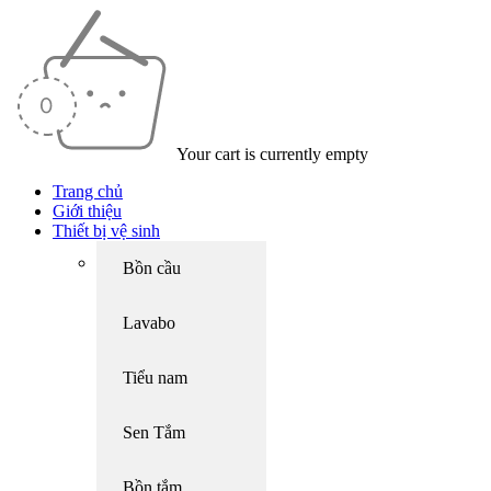
Your cart is currently empty
Trang chủ
Giới thiệu
Thiết bị vệ sinh
Bồn cầu
Lavabo
Tiểu nam
Sen Tắm
Bồn tắm