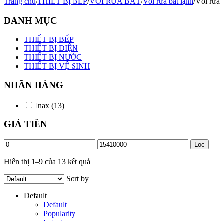
Trang chủ
/
THIẾT BỊ BẾP
/
VÒI RỬA BÁT
/
Vòi rửa bát lạnh
/
Vòi rửa 
DANH MỤC
THIẾT BỊ BẾP
THIẾT BỊ ĐIỆN
THIẾT BỊ NƯỚC
THIẾT BỊ VỆ SINH
NHÃN HÀNG
Inax
(13)
GIÁ TIỀN
Giá
Giá
Lọc
tối
tối
thiểu
đa
Hiển thị 1–9 của 13 kết quả
Sort by
Default
Default
Popularity