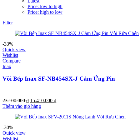
Latest
Price: low to high
Price: high to low
Filter
-33%
Quick view
Wishlist
Compare
Inax
Vòi Bếp Inax SF-NB454SX-J Cảm Ứng Pin
Giá
Giá
23.100.000
₫
15.410.000
₫
gốc
hiện
Thêm vào giỏ hàng
là:
tại
23.100.000 ₫.
là:
15.410.000 ₫.
-30%
Quick view
Wishlist