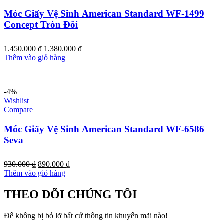
Móc Giấy Vệ Sinh American Standard WF-1499
Concept Tròn Đôi
Giá
Giá
1.450.000
₫
1.380.000
₫
gốc
hiện
Thêm vào giỏ hàng
là:
tại
1.450.000 ₫.
là:
1.380.000 ₫.
-4%
Wishlist
Compare
Móc Giấy Vệ Sinh American Standard WF-6586
Seva
Giá
Giá
930.000
₫
890.000
₫
gốc
hiện
Thêm vào giỏ hàng
là:
tại
930.000 ₫.
là:
THEO DÕI CHÚNG TÔI
890.000 ₫.
Để không bị bỏ lỡ bất cứ thông tin khuyến mãi nào!