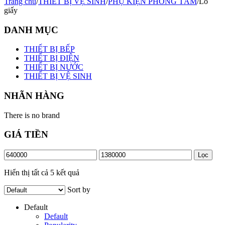
Trang chủ
/
THIẾT BỊ VỆ SINH
/
PHỤ KIỆN PHÒNG TẮM
/
Lô
giấy
DANH MỤC
THIẾT BỊ BẾP
THIẾT BỊ ĐIỆN
THIẾT BỊ NƯỚC
THIẾT BỊ VỆ SINH
NHÃN HÀNG
There is no brand
GIÁ TIỀN
Giá
Giá
Lọc
tối
tối
thiểu
đa
Hiển thị tất cả 5 kết quả
Sort by
Default
Default