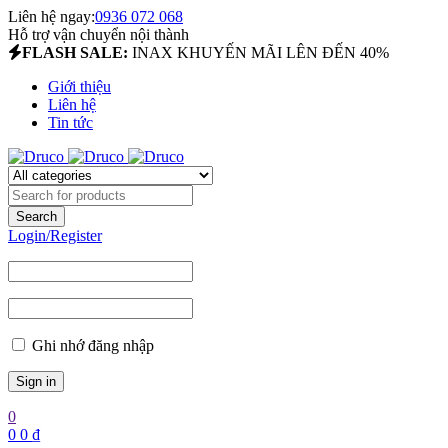
Liên hệ ngay:
0936 072 068
Hỗ trợ vận chuyển nội thành
FLASH SALE:
INAX KHUYẾN MÃI LÊN ĐẾN 40%
Giới thiệu
Liên hệ
Tin tức
Login/Register
Ghi nhớ đăng nhập
0
0
0
₫