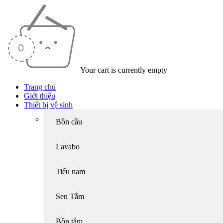
Your cart is currently empty
Trang chủ
Giới thiệu
Thiết bị vệ sinh
Bồn cầu
Lavabo
Tiểu nam
Sen Tắm
Bồn tắm