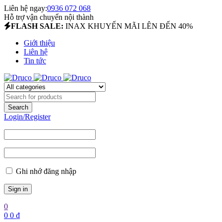
Liên hệ ngay:
0936 072 068
Hỗ trợ vận chuyển nội thành
FLASH SALE:
INAX KHUYẾN MÃI LÊN ĐẾN 40%
Giới thiệu
Liên hệ
Tin tức
Login/Register
Ghi nhớ đăng nhập
0
0
0
₫