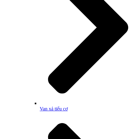
Van xả tiểu cơ