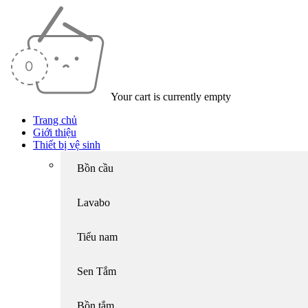
Your cart is currently empty
Trang chủ
Giới thiệu
Thiết bị vệ sinh
Bồn cầu
Lavabo
Tiểu nam
Sen Tắm
Bồn tắm