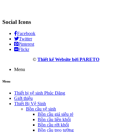
Social Icons
Facebook
Twitter
Pinterest
Flickr
©
Thiết kế Website bởi PARETO
Menu
Menu
Thiết bị vệ sinh Phúc Đăng
Giới thiệu
Thiết Bị Vệ Sinh
Bồn cầu vệ sinh
Bồn cầu giá siêu rẻ
Bồn cầu liền khối
Bồn cầu rời khối
Bồn cầu treo tường