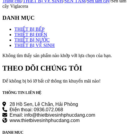
Trang chủ
/
THIẾT BỊ VỆ SINH
/
SEN TẮM
/
Sen tắm cây
/
Sen tắm
cây Viglacera
DANH MỤC
THIẾT BỊ BẾP
THIẾT BỊ ĐIỆN
THIẾT BỊ NƯỚC
THIẾT BỊ VỆ SINH
Không tìm thấy sản phẩm nào khớp với lựa chọn của bạn.
THEO DÕI CHÚNG TÔI
Để không bị bỏ lỡ bất cứ thông tin khuyến mãi nào!
THÔNG TIN LIÊN HỆ
28 Hồ Sen, Lê Chân, Hải Phòng
Điện thoại: 0936.072.068
Email: info@thietbivesinhphucdang.com
www.thietbivesinhphucdang.com
DANH MỤC