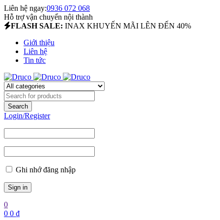
Liên hệ ngay:
0936 072 068
Hỗ trợ vận chuyển nội thành
FLASH SALE:
INAX KHUYẾN MÃI LÊN ĐẾN 40%
Giới thiệu
Liên hệ
Tin tức
Login/Register
Ghi nhớ đăng nhập
0
0
0
₫