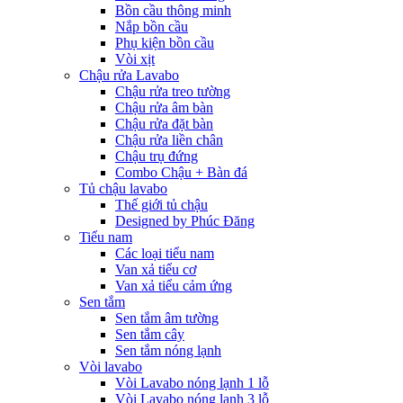
Bồn cầu thông minh
Nắp bồn cầu
Phụ kiện bồn cầu
Vòi xịt
Chậu rửa Lavabo
Chậu rửa treo tường
Chậu rửa âm bàn
Chậu rửa đặt bàn
Chậu rửa liền chân
Chậu trụ đứng
Combo Chậu + Bàn đá
Tủ chậu lavabo
Thế giới tủ chậu
Designed by Phúc Đăng
Tiểu nam
Các loại tiểu nam
Van xả tiểu cơ
Van xả tiểu cảm ứng
Sen tắm
Sen tắm âm tường
Sen tắm cây
Sen tắm nóng lạnh
Vòi lavabo
Vòi Lavabo nóng lạnh 1 lỗ
Vòi Lavabo nóng lạnh 3 lỗ