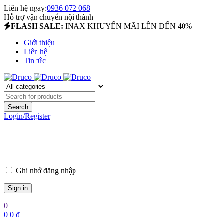
Liên hệ ngay:
0936 072 068
Hỗ trợ vận chuyển nội thành
FLASH SALE:
INAX KHUYẾN MÃI LÊN ĐẾN 40%
Giới thiệu
Liên hệ
Tin tức
Login/Register
Ghi nhớ đăng nhập
0
0
0
₫