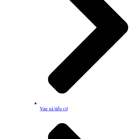
Van xả tiểu cơ