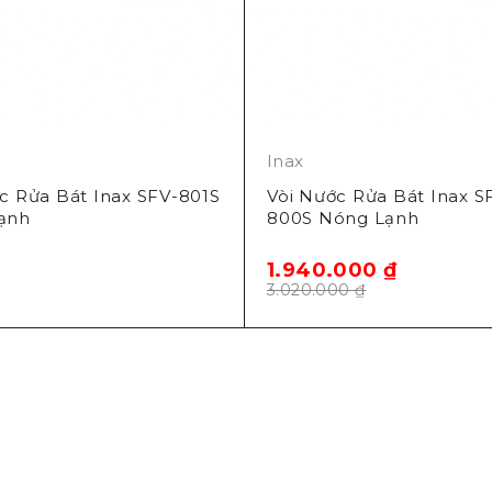
Inax
c Rửa Bát Inax SFV-801S
Vòi Nước Rửa Bát Inax S
ạnh
800S Nóng Lạnh
1.940.000
₫
3.020.000
₫