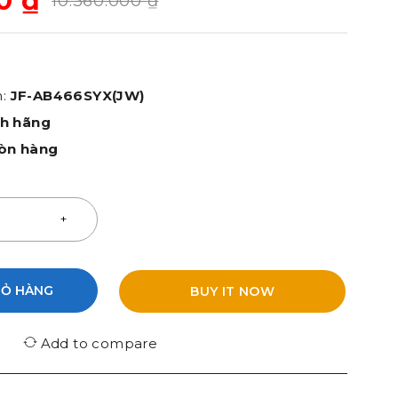
00
₫
10.360.000
₫
m:
JF-AB466SYX(JW)
nh hãng
òn hàng
IỎ HÀNG
BUY IT NOW
Add to compare