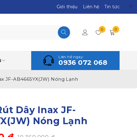
Giới thiệu
Liên hệ
Tin tức
0
0
Liên hệ ngay:
N
0936 072 068
nax JF-AB466SYX(JW) Nóng Lạnh
Rút Dây Inax JF-
X(JW) Nóng Lạnh