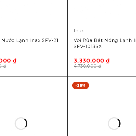
Inax
 Nước Lạnh Inax SFV-21
Vòi Rửa Bát Nóng Lạnh I
SFV-1013SX
.000
₫
3.330.000
₫
00
₫
4.730.000
₫
-36%