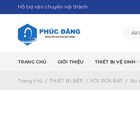
Hỗ trợ vận chuyển nội thành
TRANG CHỦ
GIỚI THIỆU
THIẾT BỊ VỆ SINH
Trang chủ
/
THIẾT BỊ BẾP
/
VÒI RỬA BÁT
/
Vòi 
-16%