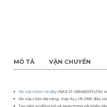
MÔ TẢ
VẬN CHUYỂN
Vòi rửa chén rút dây
INAX JF-AB466SYX(JW) nó
Vòi rửa chén đa năng Inax ALL IN ONE đầu vòi k
Tạo nên sự đồng bộ và sang trọng với nhiều tiệ