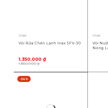
Inax
Inax
Vòi Rửa Chén Lạnh Inax SFV-30
Vòi Nướ
Nóng L
1.350.000
₫
1.850.000
₫
-24%