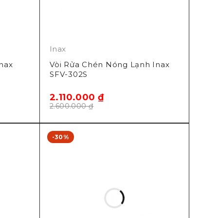
Inax
nax
Vòi Rửa Chén Nóng Lạnh Inax
SFV-302S
2.110.000
₫
2.600.000
₫
-30%