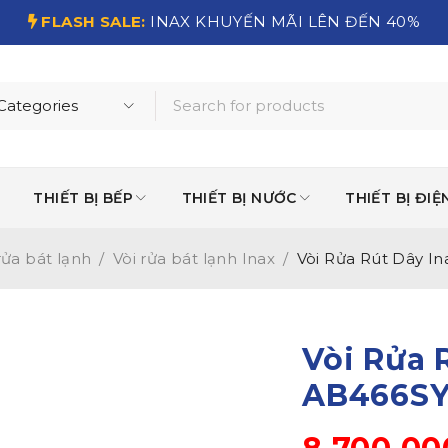
FLASH SALE:
INAX KHUYẾN MÃI LÊN ĐẾN 40%
THIẾT BỊ BẾP
THIẾT BỊ NƯỚC
THIẾT BỊ ĐIỆ
rửa bát lạnh
/
Vòi rửa bát lạnh Inax
/
Vòi Rửa Rút Dây I
Vòi Rửa 
AB466SY