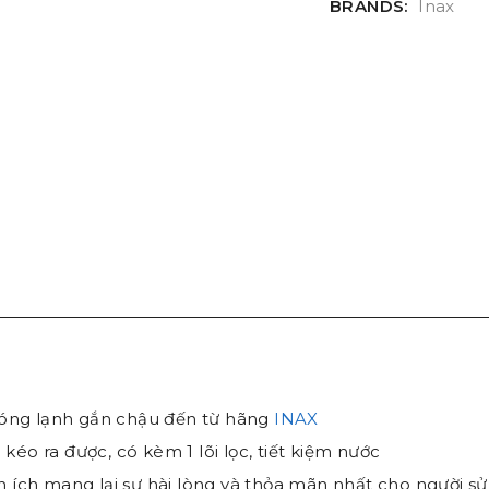
BRANDS:
Inax
ng lạnh gắn chậu đến từ hãng
INAX
éo ra được, có kèm 1 lõi lọc, tiết kiệm nước
n ích mang lại sự hài lòng và thỏa mãn nhất cho người s