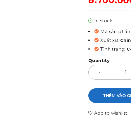
8.700.0
In stock
Mã sản phẩ
Xuất xứ:
Chí
Tình trạng:
C
Quantity
THÊM VÀO G
Add to wishlist