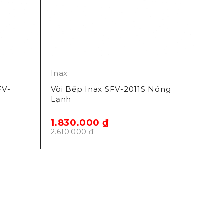
Inax
FV-
Vòi Bếp Inax SFV-2011S Nóng
Lạnh
1.830.000
₫
2.610.000
₫