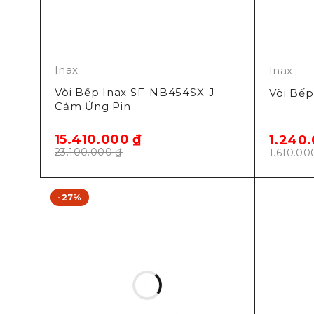
Inax
Inax
Vòi Bếp Inax SF-NB454SX-J
Vòi Bếp
Cảm Ứng Pin
15.410.000
₫
1.240
23.100.000
₫
1.610.0
-27%