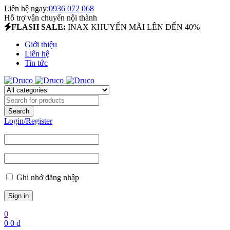
Liên hệ ngay:
0936 072 068
Hỗ trợ vận chuyển nội thành
FLASH SALE:
INAX KHUYẾN MÃI LÊN ĐẾN 40%
Giới thiệu
Liên hệ
Tin tức
Login/Register
Ghi nhớ đăng nhập
0
0
0
₫