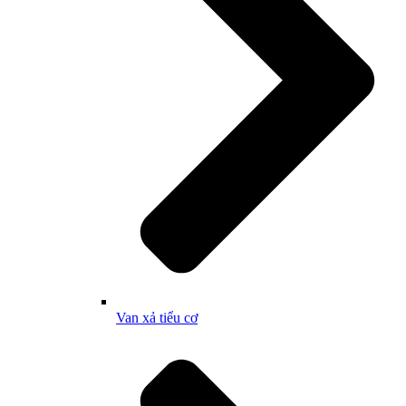
Van xả tiểu cơ