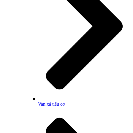
Van xả tiểu cơ