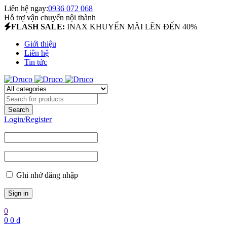
Liên hệ ngay:
0936 072 068
Hỗ trợ vận chuyển nội thành
FLASH SALE:
INAX KHUYẾN MÃI LÊN ĐẾN 40%
Giới thiệu
Liên hệ
Tin tức
Login/Register
Ghi nhớ đăng nhập
0
0
0
₫