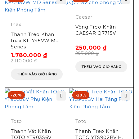
Caesar
Inax
Vòng Treo Khăn
CAESAR Q7715V
Thanh Treo Khăn
Inax KF-745VW MD
Series
250.000
₫
297.000
₫
1.780.000
₫
2.110.000
₫
THÊM VÀO GIỎ HÀNG
THÊM VÀO GIỎ HÀNG
-20%
-20%
Toto
Toto
Thanh Vắt Khăn
Thanh Treo Khăn
TOTO YT903S6V
TOTO YTS902BV Hai