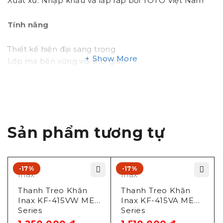
Xuất xứ: Nhập khẩu và lắp ráp bởi TOTO Việt Nam
Tính năng
Thiết kế hiện đại sang trọng
Show More
Lớp mạ bền vững với thời gian
Sản phẩm tương tự
-17%
-17%
Inax
Inax
Thanh Treo Khăn
Thanh Treo Khăn
Inax KF-415VW ME
Inax KF-415VA ME
Series
Series