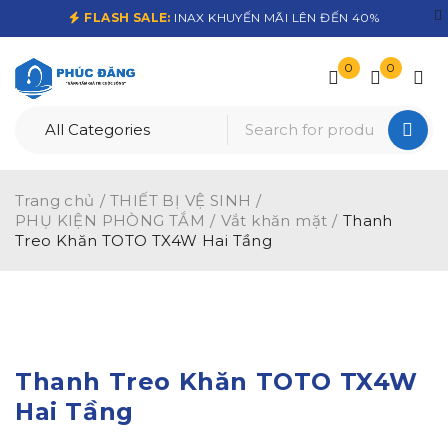
FLASH SALE:
INAX KHUYẾN MÃI LÊN ĐẾN 40%
0
0
Trang chủ
/
THIẾT BỊ VỆ SINH
/
PHỤ KIỆN PHÒNG TẮM
/
Vắt khăn mặt
/
Thanh
Treo Khăn TOTO TX4W Hai Tầng
Thanh Treo Khăn TOTO TX4W
Hai Tầng