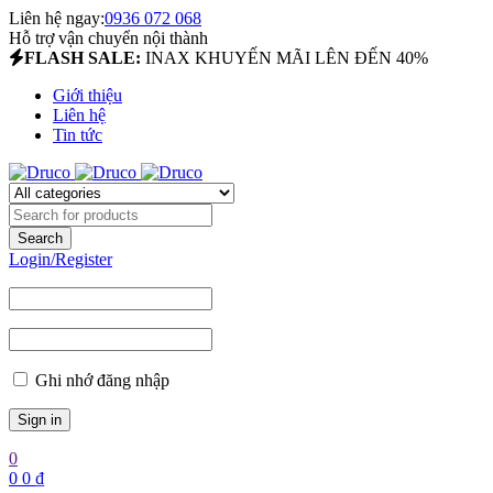
Liên hệ ngay:
0936 072 068
Hỗ trợ vận chuyển nội thành
FLASH SALE:
INAX KHUYẾN MÃI LÊN ĐẾN 40%
Giới thiệu
Liên hệ
Tin tức
Login/Register
Ghi nhớ đăng nhập
0
0
0
₫