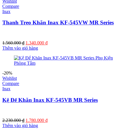
Wishlist
Compare
Inax
Thanh Treo Khăn Inax KF-545VW MR Series
Giá
Giá
1.560.000
₫
1.340.000
₫
gốc
hiện
Thêm vào giỏ hàng
là:
tại
1.560.000 ₫.
là:
1.340.000 ₫.
-20%
Wishlist
Compare
Inax
Kệ Để Khăn Inax KF-545VB MR Series
Giá
Giá
2.230.000
₫
1.780.000
₫
gốc
hiện
Thêm vào giỏ hàng