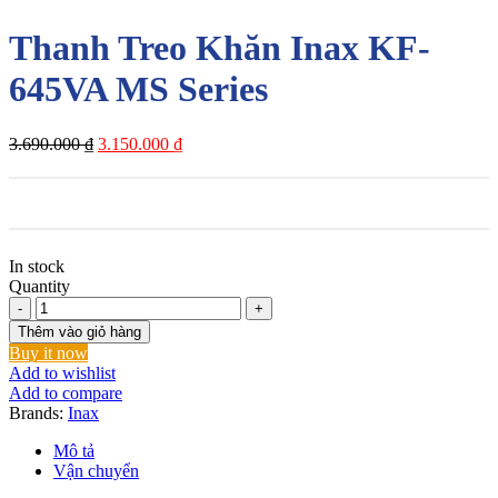
Thanh Treo Khăn Inax KF-
645VA MS Series
Giá
Giá
3.690.000
₫
3.150.000
₫
gốc
hiện
là:
tại
3.690.000 ₫.
là:
3.150.000 ₫.
In stock
Quantity
Thanh
Treo
Thêm vào giỏ hàng
Khăn
Buy it now
Inax
Add to wishlist
KF-
Add to compare
645VA
Brands:
Inax
MS
Series
Mô tả
số
Vận chuyển
lượng