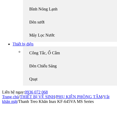
Bình Nóng Lạnh
Đèn sưởi
Máy Lọc Nước
Thiết bị điện
Công Tắc, Ổ Cắm
Đèn Chiếu Sáng
Quạt
Liên hệ ngay:
0936 072 068
Trang chủ
/
THIẾT BỊ VỆ SINH
/
PHỤ KIỆN PHÒNG TẮM
/
Vắt
khăn mặt
/
Thanh Treo Khăn Inax KF-645VA MS Series
-15%