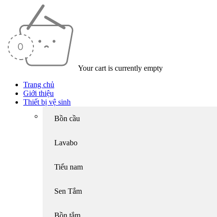
Your cart is currently empty
Trang chủ
Giới thiệu
Thiết bị vệ sinh
Bồn cầu
Lavabo
Tiểu nam
Sen Tắm
Bồn tắm