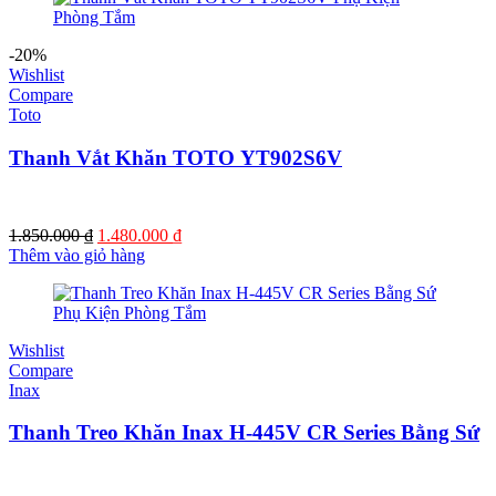
768.000 ₫.
-20%
Wishlist
Compare
Toto
Thanh Vắt Khăn TOTO YT902S6V
Giá
Giá
1.850.000
₫
1.480.000
₫
gốc
hiện
Thêm vào giỏ hàng
là:
tại
1.850.000 ₫.
là:
1.480.000 ₫.
Wishlist
Compare
Inax
Thanh Treo Khăn Inax H-445V CR Series Bằng Sứ