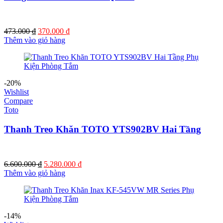
Giá
Giá
473.000
₫
370.000
₫
gốc
hiện
Thêm vào giỏ hàng
là:
tại
473.000 ₫.
là:
370.000 ₫.
-20%
Wishlist
Compare
Toto
Thanh Treo Khăn TOTO YTS902BV Hai Tầng
Giá
Giá
6.600.000
₫
5.280.000
₫
gốc
hiện
Thêm vào giỏ hàng
là:
tại
6.600.000 ₫.
là:
5.280.000 ₫.
-14%