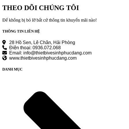
là:
tại
2.230.000 ₫.
là:
THEO DÕI CHÚNG TÔI
1.780.000 ₫.
Để không bị bỏ lỡ bất cứ thông tin khuyến mãi nào!
THÔNG TIN LIÊN HỆ
28 Hồ Sen, Lê Chân, Hải Phòng
Điện thoại: 0936.072.068
Email: info@thietbivesinhphucdang.com
www.thietbivesinhphucdang.com
DANH MỤC