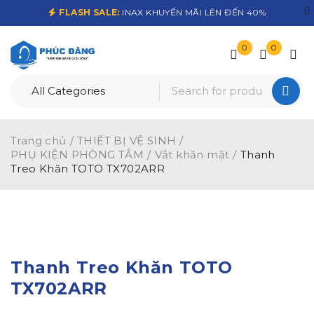
FLASH SALE:
INAX KHUYẾN MÃI LÊN ĐẾN 40%
0
0
Trang chủ
/
THIẾT BỊ VỆ SINH
/
PHỤ KIỆN PHÒNG TẮM
/
Vắt khăn mặt
/
Thanh
Treo Khăn TOTO TX702ARR
-16%
Thanh Treo Khăn TOTO
TX702ARR