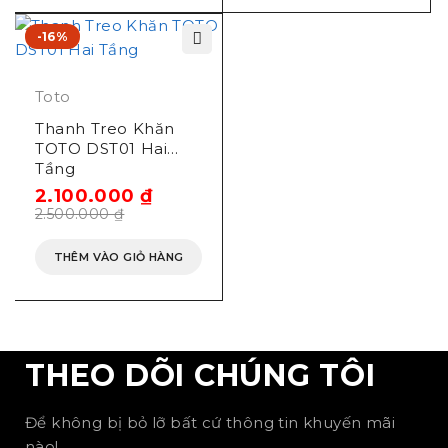
-16%
Toto
Thanh Treo Khăn
TOTO DST01 Hai
Tầng
2.100.000
₫
2.500.000
₫
THÊM VÀO GIỎ HÀNG
THEO DÕI CHÚNG TÔI
Để không bị bỏ lỡ bất cứ thông tin khuyến mãi
nào!