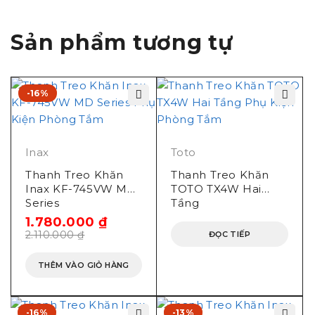
Sản phẩm tương tự
-16%
Inax
Toto
Thanh Treo Khăn
Thanh Treo Khăn
Inax KF-745VW MD
TOTO TX4W Hai
Series
Tầng
1.780.000
₫
2.110.000
₫
ĐỌC TIẾP
THÊM VÀO GIỎ HÀNG
-16%
-13%