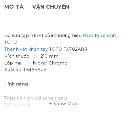
MÔ TẢ
VẬN CHUYỂN
Bộ sưu tập REI-R của thương hiệu
thiết bị vệ sinh
TOTO
Thanh vắt khăn tay TOTO
TX702ARR
Kích thước : 210 mm
Lớp mạ : Nickel Chrome
Xuất xứ: Inđônêxia
Tính năng
Thiết kế hiện đại sang trọng
Show More
Dễ lau chùi