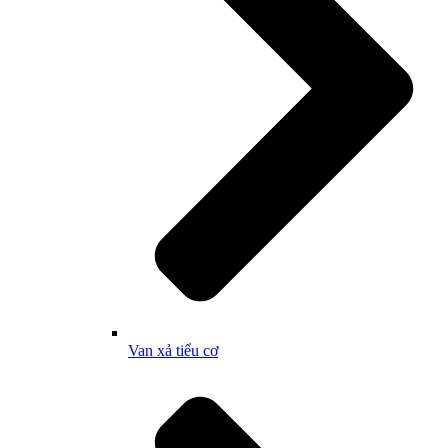
Van xả tiểu cơ