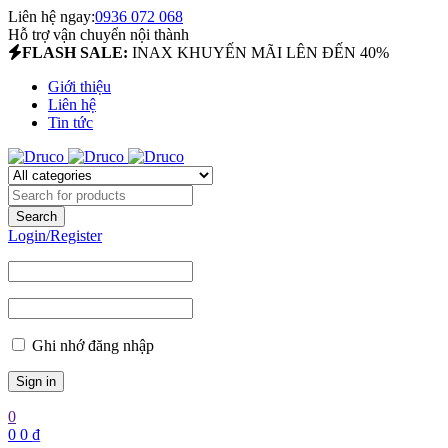
Liên hệ ngay:
0936 072 068
Hỗ trợ vận chuyển nội thành
FLASH SALE:
INAX KHUYẾN MÃI LÊN ĐẾN 40%
Giới thiệu
Liên hệ
Tin tức
Login/Register
Ghi nhớ đăng nhập
0
0
0
₫