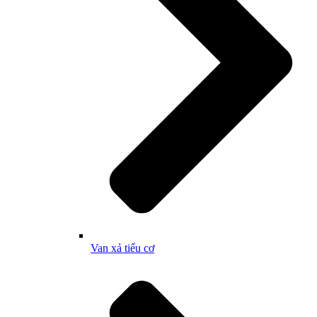
Van xả tiểu cơ