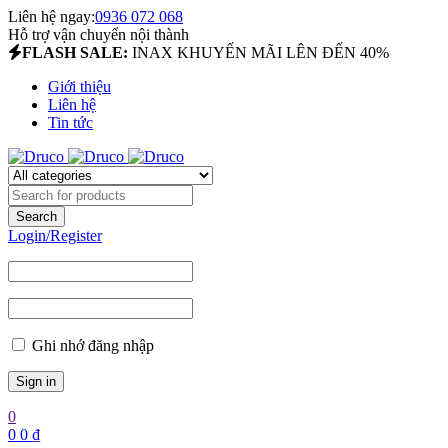
Liên hệ ngay:
0936 072 068
Hỗ trợ vận chuyển nội thành
FLASH SALE:
INAX KHUYẾN MÃI LÊN ĐẾN 40%
Giới thiệu
Liên hệ
Tin tức
Login/Register
Ghi nhớ đăng nhập
0
0
0
₫