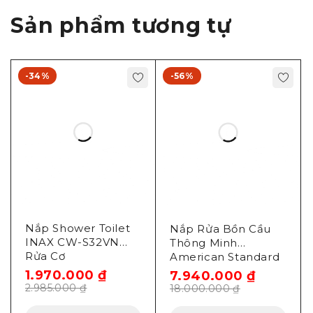
Sản phẩm tương tự
-34%
-56%
Nắp Shower Toilet
Nắp Rửa Bồn Cầu
INAX CW-S32VN
Thông Minh
Rửa Cơ
American Standard
Slim WP-7SR1
1.970.000
₫
7.940.000
₫
2.985.000
₫
18.000.000
₫