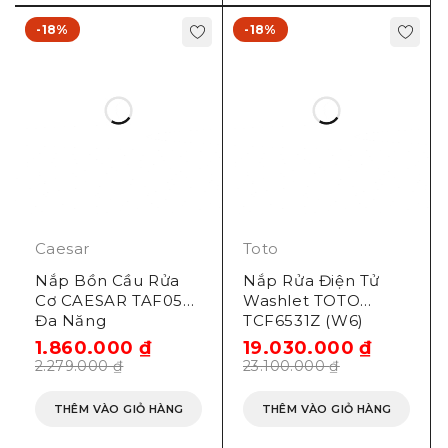
-18%
-18%
Caesar
Toto
Nắp Bồn Cầu Rửa
Nắp Rửa Điện Tử
Cơ CAESAR TAF050
Washlet TOTO
Đa Năng
TCF6531Z (W6)
1.860.000
₫
19.030.000
₫
2.279.000
₫
23.100.000
₫
THÊM VÀO GIỎ HÀNG
THÊM VÀO GIỎ HÀNG