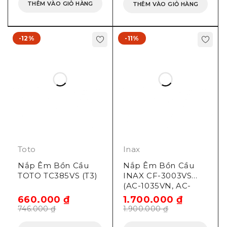
THÊM VÀO GIỎ HÀNG
THÊM VÀO GIỎ HÀNG
-12%
-11%
Toto
Inax
Nắp Êm Bồn Cầu
Nắp Êm Bồn Cầu
TOTO TC385VS (T3)
INAX CF-3003VS
(AC-1035VN, AC-
1135VN, AC-918VRN,
660.000
₫
1.700.000
₫
AC-909VRN)
746.000
₫
1.900.000
₫