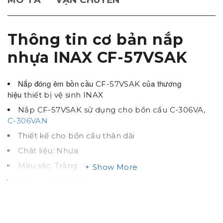
MÔ TẢ
VẬN CHUYỂN
Thông tin cơ bản nắp
nhựa INAX CF-57VSAK
Nắp đóng êm bồn cầu
của thương
CF-57VSAK
hiệu
thiết bị vệ sinh INAX
Nắp CF-57VSAK sử dụng cho bồn cầu C-306VA,
C-306VAN
Thiết kế cho bồn cầu thân dài
Chât liệu: Nhựa
Màu sắc: Trắng
Show More
Xuất xứ: Việt Nam