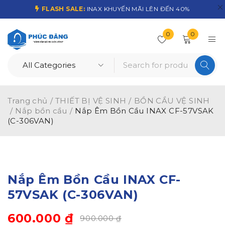
FLASH SALE:
INAX KHUYẾN MÃI LÊN ĐẾN 40%
0
0
Trang chủ
/
THIẾT BỊ VỆ SINH
/
BỒN CẦU VỆ SINH
/
Nắp bồn cầu
/
Nắp Êm Bồn Cầu INAX CF-57VSAK
(C-306VAN)
-33%
Nắp Êm Bồn Cầu INAX CF-
57VSAK (C-306VAN)
600.000
₫
900.000
₫