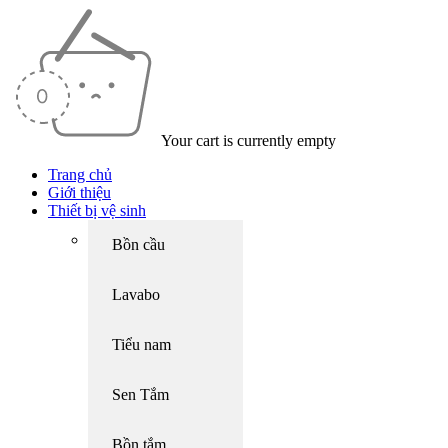
Your cart is currently empty
Trang chủ
Giới thiệu
Thiết bị vệ sinh
Bồn cầu
Lavabo
Tiểu nam
Sen Tắm
Bồn tắm