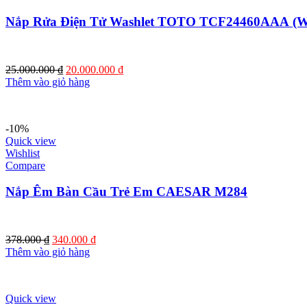
Nắp Rửa Điện Tử Washlet TOTO TCF24460AAA (W
Giá
Giá
25.000.000
₫
20.000.000
₫
gốc
hiện
Thêm vào giỏ hàng
là:
tại
25.000.000 ₫.
là:
20.000.000 ₫.
-10%
Quick view
Wishlist
Compare
Nắp Êm Bàn Cầu Trẻ Em CAESAR M284
Giá
Giá
378.000
₫
340.000
₫
gốc
hiện
Thêm vào giỏ hàng
là:
tại
378.000 ₫.
là:
340.000 ₫.
Quick view