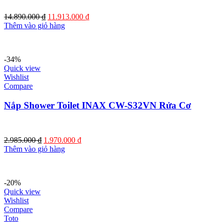
Giá
Giá
14.890.000
₫
11.913.000
₫
gốc
hiện
Thêm vào giỏ hàng
là:
tại
14.890.000 ₫.
là:
11.913.000 ₫.
-34%
Quick view
Wishlist
Compare
Nắp Shower Toilet INAX CW-S32VN Rửa Cơ
Giá
Giá
2.985.000
₫
1.970.000
₫
gốc
hiện
Thêm vào giỏ hàng
là:
tại
2.985.000 ₫.
là:
1.970.000 ₫.
-20%
Quick view
Wishlist
Compare
Toto