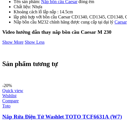
Tên sản phẩm:
Nắp bồn cầu Caesar
đóng êm
Chất liệu: Nhựa
Khoảng cách lỗ lắp nắp : 14.5cm
lắp phù hợp với bồn cầu Caesar CD1340, CD1345, CD1348,
Nắp bồn cầu M232 chính hãng được cung cấp tại đại lý
Caesar
Video hướng dẫn thay nắp bồn cầu Caesar M 230
Show More
Show Less
Sản phẩm tương tự
-20%
Quick view
Wishlist
Compare
Toto
Nắp Rửa Điện Tử Washlet TOTO TCF6631A (W7)