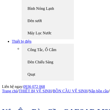
Bình Nóng Lạnh
Đèn sưởi
Máy Lọc Nước
Thiết bị điện
Công Tắc, Ổ Cắm
Đèn Chiếu Sáng
Quạt
Liên hệ ngay:
0936 072 068
Trang chủ
/
THIẾT BỊ VỆ SINH
/
BỒN CẦU VỆ SINH
/
Nắp bồn cầu
/
-9%