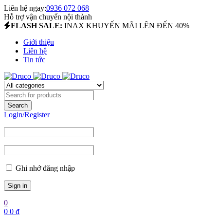
Liên hệ ngay:
0936 072 068
Hỗ trợ vận chuyển nội thành
FLASH SALE:
INAX KHUYẾN MÃI LÊN ĐẾN 40%
Giới thiệu
Liên hệ
Tin tức
Login/Register
Ghi nhớ đăng nhập
0
0
0
₫