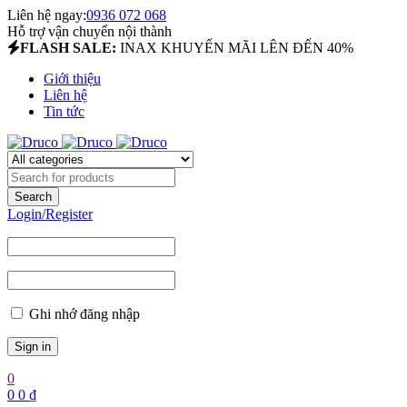
Liên hệ ngay:
0936 072 068
Hỗ trợ vận chuyển nội thành
FLASH SALE:
INAX KHUYẾN MÃI LÊN ĐẾN 40%
Giới thiệu
Liên hệ
Tin tức
Login/Register
Ghi nhớ đăng nhập
0
0
0
₫