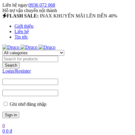
Liên hệ ngay:
0936 072 068
Hỗ trợ vận chuyển nội thành
FLASH SALE:
INAX KHUYẾN MÃI LÊN ĐẾN 40%
Giới thiệu
Liên hệ
Tin tức
Login/Register
Ghi nhớ đăng nhập
0
0
0
₫