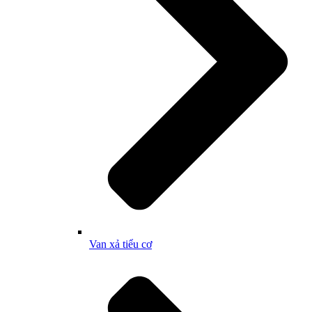
Van xả tiểu cơ