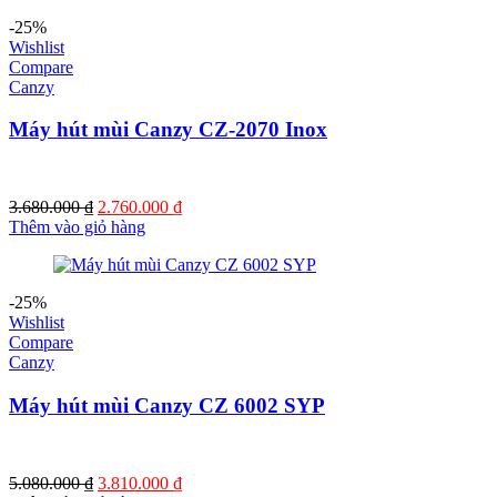
2.760.000 ₫.
-25%
Wishlist
Compare
Canzy
Máy hút mùi Canzy CZ-2070 Inox
Giá
Giá
3.680.000
₫
2.760.000
₫
gốc
hiện
Thêm vào giỏ hàng
là:
tại
3.680.000 ₫.
là:
2.760.000 ₫.
-25%
Wishlist
Compare
Canzy
Máy hút mùi Canzy CZ 6002 SYP
Giá
Giá
5.080.000
₫
3.810.000
₫