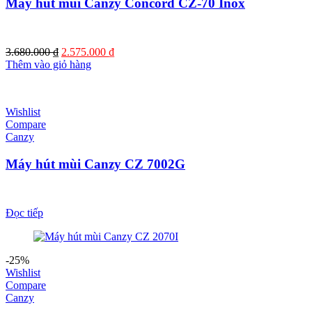
Máy hút mùi Canzy Concord CZ-70 Inox
Giá
Giá
3.680.000
₫
2.575.000
₫
gốc
hiện
Thêm vào giỏ hàng
là:
tại
3.680.000 ₫.
là:
2.575.000 ₫.
Wishlist
Compare
Canzy
Máy hút mùi Canzy CZ 7002G
Đọc tiếp
-25%
Wishlist
Compare
Canzy