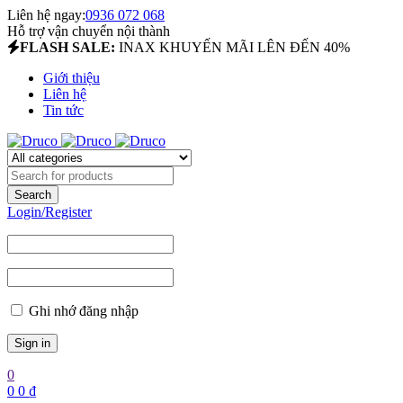
Liên hệ ngay:
0936 072 068
Hỗ trợ vận chuyển nội thành
FLASH SALE:
INAX KHUYẾN MÃI LÊN ĐẾN 40%
Giới thiệu
Liên hệ
Tin tức
Login/Register
Ghi nhớ đăng nhập
0
0
0
₫