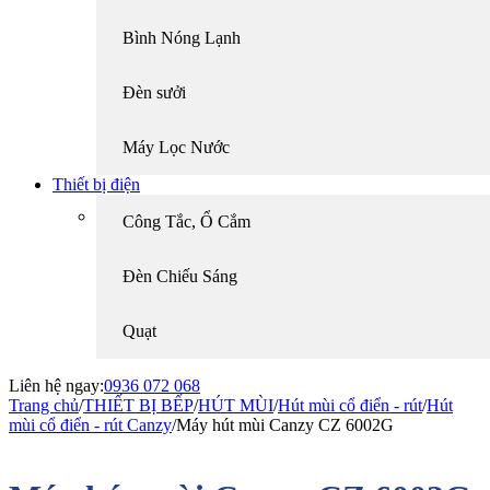
Bình Nóng Lạnh
Đèn sưởi
Máy Lọc Nước
Thiết bị điện
Công Tắc, Ổ Cắm
Đèn Chiếu Sáng
Quạt
Liên hệ ngay:
0936 072 068
Trang chủ
/
THIẾT BỊ BẾP
/
HÚT MÙI
/
Hút mùi cổ điển - rút
/
Hút
mùi cổ điển - rút Canzy
/
Máy hút mùi Canzy CZ 6002G