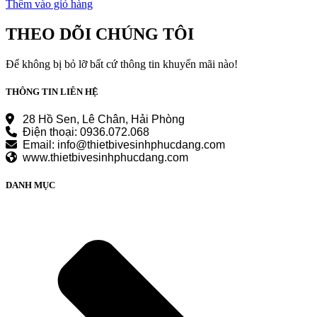
gốc
hiện
Thêm vào giỏ hàng
là:
tại
5.080.000 ₫.
là:
THEO DÕI CHÚNG TÔI
3.810.000 ₫.
Để không bị bỏ lỡ bất cứ thông tin khuyến mãi nào!
THÔNG TIN LIÊN HỆ
28 Hồ Sen, Lê Chân, Hải Phòng
Điện thoại: 0936.072.068
Email: info@thietbivesinhphucdang.com
www.thietbivesinhphucdang.com
DANH MỤC