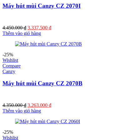
Máy hút mùi Canzy CZ 2070I
Giá
Giá
4.450.000
₫
3.337.500
₫
gốc
hiện
Thêm vào giỏ hàng
là:
tại
4.450.000 ₫.
là:
3.337.500 ₫.
-25%
Wishlist
Compare
Canzy
Máy hút mùi Canzy CZ 2070B
Giá
Giá
4.350.000
₫
3.263.000
₫
gốc
hiện
Thêm vào giỏ hàng
là:
tại
4.350.000 ₫.
là:
3.263.000 ₫.
-25%
Wishlist