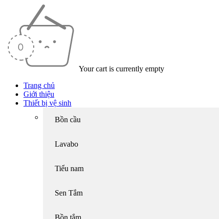
Your cart is currently empty
Trang chủ
Giới thiệu
Thiết bị vệ sinh
Bồn cầu
Lavabo
Tiểu nam
Sen Tắm
Bồn tắm