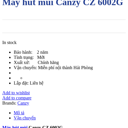
Máy hút mùi Canzy CZ 6002G
In stock
Bảo hành: 2 năm
Tình trạng: Mới
Xuất xứ: Chính hãng
Vận chuyển: Miễn phí nội thành Hải Phòng
Lắp đặt: Liên hệ
Add to wishlist
Add to compare
Brands:
Canzy
Mô tả
Vận chuyển
Máy hút mùi
Canzy CZ 6002G