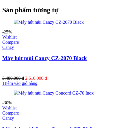
Sản phẩm tương tự
-25%
Wishlist
Compare
Canzy
Máy hút mùi Canzy CZ-2070 Black
Giá
Giá
3.480.000
₫
2.610.000
₫
gốc
hiện
Thêm vào giỏ hàng
là:
tại
3.480.000 ₫.
là:
2.610.000 ₫.
-30%
Wishlist
Compare
Canzy