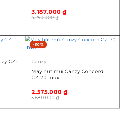
3.187.000
₫
4.250.000
₫
-30%
nzy CZ-
Canzy
Máy hút mùi Canzy Concord
CZ-70 Inox
2.575.000
₫
3.680.000
₫