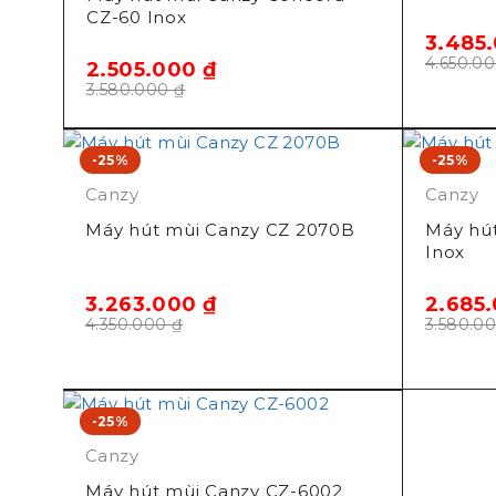
CZ-60 Inox
3.485
4.650.0
2.505.000
₫
3.580.000
₫
-25%
-25%
Canzy
Canzy
Máy hút mùi Canzy CZ 2070B
Máy hú
Inox
3.263.000
₫
2.685
4.350.000
₫
3.580.0
-25%
Canzy
Máy hút mùi Canzy CZ-6002