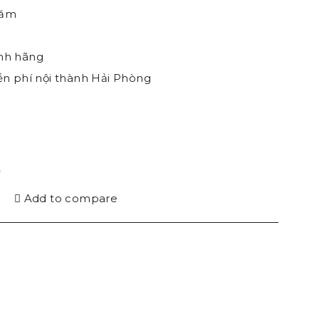
năm
i
nh hãng
ễn phí nội thành Hải Phòng
ệ
Add to compare