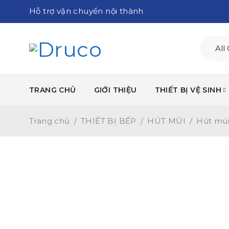
Hỗ trợ vận chuyển nội thành
TRANG CHỦ
GIỚI THIỆU
THIẾT BỊ VỆ SINH
Trang chủ
/
THIẾT BỊ BẾP
/
HÚT MÙI
/
Hút mùi 