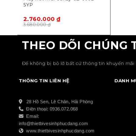
SYP
2.760.000
₫
3.680.000
₫
THEO DÕI CHÚNG 
Để không bị bỏ lỡ bất cứ thông tin khuyến mãi 
THÔNG TIN LIÊN HỆ
DANH M
28 Hồ Sen, Lê Chân, Hải Phòng
Điện thoại: 0936.072.068
Email:
info@thietbivesinhphucdang.com
www.thietbivesinhphucdang.com