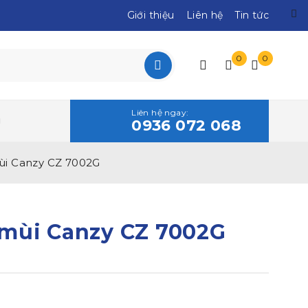
Giới thiệu
Liên hệ
Tin tức
0
0
Liên hệ ngay:
0936 072 068
ùi Canzy CZ 7002G
mùi Canzy CZ 7002G