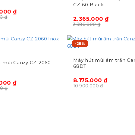
CZ-60 Black
.000
₫
00
₫
2.365.000
₫
3.380.000
₫
-25%
Máy hút mùi âm trần Ca
t mùi Canzy CZ-2060
68DT
8.175.000
₫
.000
₫
10.900.000
₫
00
₫