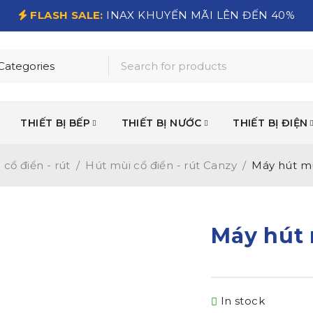
FLASH SALE:
INAX KHUYẾN MÃI LÊN ĐẾN 40%
THIẾT BỊ BẾP
THIẾT BỊ NƯỚC
THIẾT BỊ ĐIỆN
cổ điển - rút
/
Hút mùi cổ điển - rút Canzy
/
Máy hút m
Máy hút 
In stock