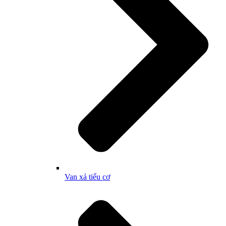
Van xả tiểu cơ