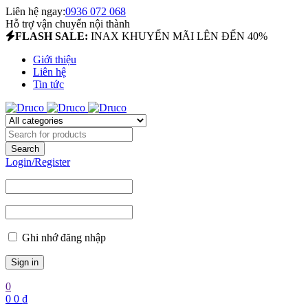
Liên hệ ngay:
0936 072 068
Hỗ trợ vận chuyển nội thành
FLASH SALE:
INAX KHUYẾN MÃI LÊN ĐẾN 40%
Giới thiệu
Liên hệ
Tin tức
Login/Register
Ghi nhớ đăng nhập
0
0
0
₫