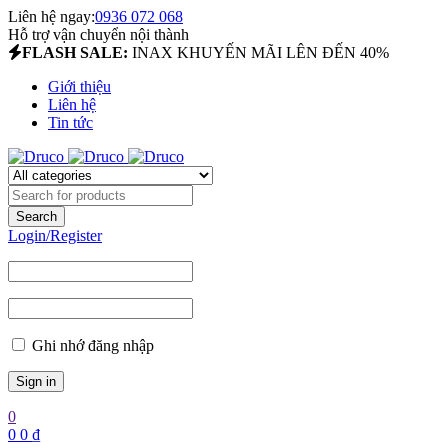
Liên hệ ngay:
0936 072 068
Hỗ trợ vận chuyển nội thành
FLASH SALE:
INAX KHUYẾN MÃI LÊN ĐẾN 40%
Giới thiệu
Liên hệ
Tin tức
Login/Register
Ghi nhớ đăng nhập
0
0
0
₫