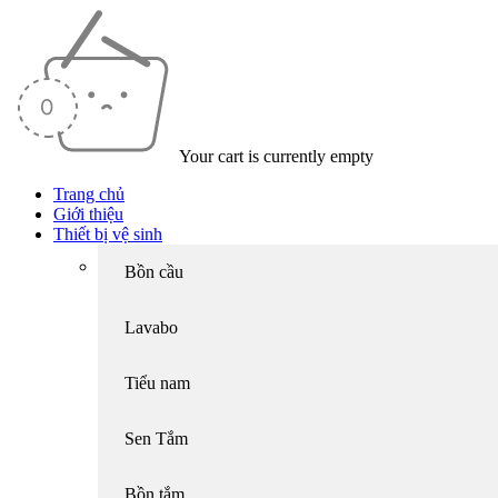
Your cart is currently empty
Trang chủ
Giới thiệu
Thiết bị vệ sinh
Bồn cầu
Lavabo
Tiểu nam
Sen Tắm
Bồn tắm