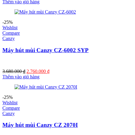
gốc
hiện
Thêm vào giỏ hàng
là:
tại
4.250.000 ₫.
là:
3.187.000 ₫.
-25%
Wishlist
Compare
Canzy
Máy hút mùi Canzy CZ-6002 SYP
Giá
Giá
3.680.000
₫
2.760.000
₫
gốc
hiện
Thêm vào giỏ hàng
là:
tại
3.680.000 ₫.
là:
2.760.000 ₫.
-25%
Wishlist
Compare
Canzy
Máy hút mùi Canzy CZ 2070I