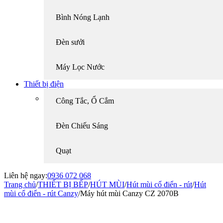
Bình Nóng Lạnh
Đèn sưởi
Máy Lọc Nước
Thiết bị điện
Công Tắc, Ổ Cắm
Đèn Chiếu Sáng
Quạt
Liên hệ ngay:
0936 072 068
Trang chủ
/
THIẾT BỊ BẾP
/
HÚT MÙI
/
Hút mùi cổ điển - rút
/
Hút
mùi cổ điển - rút Canzy
/
Máy hút mùi Canzy CZ 2070B