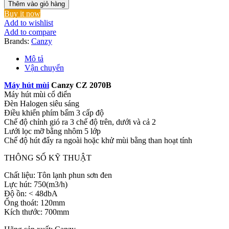
hút
Thêm vào giỏ hàng
mùi
Buy it now
Canzy
Add to wishlist
CZ
Add to compare
2070B
Brands:
Canzy
số
lượng
Mô tả
Vận chuyển
Máy hút mùi
Canzy CZ 2070B
Máy hút mùi cổ điển
Đèn Halogen siêu sáng
Điều khiển phím bấm 3 cấp độ
Chế độ chỉnh gió ra 3 chế độ trên, dưới và cả 2
Lưới lọc mỡ bằng nhôm 5 lớp
Chế độ hút đẩy ra ngoài hoặc khử mùi bằng than hoạt tính
THÔNG SỐ KỸ THUẬT
Chất liệu: Tôn lạnh phun sơn đen
Lực hút: 750(m3/h)
Độ ồn: < 48dbA
Ống thoát: 120mm
Kích thước: 700mm