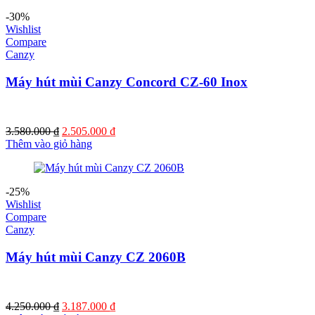
-30%
Wishlist
Compare
Canzy
Máy hút mùi Canzy Concord CZ-60 Inox
Giá
Giá
3.580.000
₫
2.505.000
₫
gốc
hiện
Thêm vào giỏ hàng
là:
tại
3.580.000 ₫.
là:
2.505.000 ₫.
-25%
Wishlist
Compare
Canzy
Máy hút mùi Canzy CZ 2060B
Giá
Giá
4.250.000
₫
3.187.000
₫