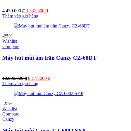
Giá
Giá
4.450.000
₫
3.337.500
₫
gốc
hiện
Thêm vào giỏ hàng
là:
tại
4.450.000 ₫.
là:
3.337.500 ₫.
-25%
Wishlist
Compare
Máy hút mùi âm trần Canzy CZ-68DT
Giá
Giá
10.900.000
₫
8.175.000
₫
gốc
hiện
Thêm vào giỏ hàng
là:
tại
10.900.000 ₫.
là:
8.175.000 ₫.
-25%
Wishlist
Compare
Canzy
Máy hút mùi Canzy CZ 6002 SYP