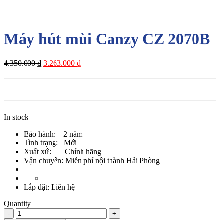
-25%
Máy hút mùi Canzy CZ 2070B
Giá
Giá
4.350.000
₫
3.263.000
₫
gốc
hiện
là:
tại
4.350.000 ₫.
là:
3.263.000 ₫.
In stock
Bảo hành: 2 năm
Tình trạng:
Mới
Xuất xứ:
Chính hãng
Vận chuyển:
Miễn phí nội thành Hải Phòng
Lắp đặt: Liên hệ
Quantity
Máy