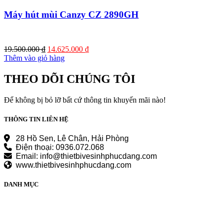
Máy hút mùi Canzy CZ 2890GH
Giá
Giá
19.500.000
₫
14.625.000
₫
gốc
hiện
Thêm vào giỏ hàng
là:
tại
19.500.000 ₫.
là:
THEO DÕI CHÚNG TÔI
14.625.000 ₫.
Để không bị bỏ lỡ bất cứ thông tin khuyến mãi nào!
THÔNG TIN LIÊN HỆ
28 Hồ Sen, Lê Chân, Hải Phòng
Điện thoại: 0936.072.068
Email: info@thietbivesinhphucdang.com
www.thietbivesinhphucdang.com
DANH MỤC