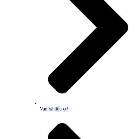
Van xả tiểu cơ