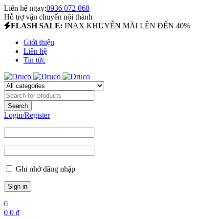
Liên hệ ngay:
0936 072 068
Hỗ trợ vận chuyển nội thành
FLASH SALE:
INAX KHUYẾN MÃI LÊN ĐẾN 40%
Giới thiệu
Liên hệ
Tin tức
Login/Register
Ghi nhớ đăng nhập
0
0
0
₫