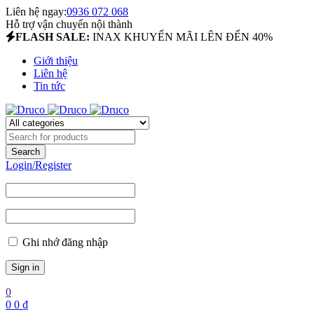
Liên hệ ngay:
0936 072 068
Hỗ trợ vận chuyển nội thành
FLASH SALE:
INAX KHUYẾN MÃI LÊN ĐẾN 40%
Giới thiệu
Liên hệ
Tin tức
Login/Register
Ghi nhớ đăng nhập
0
0
0
₫