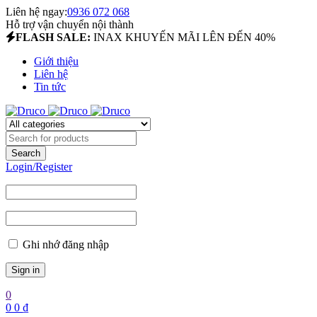
Liên hệ ngay:
0936 072 068
Hỗ trợ vận chuyển nội thành
FLASH SALE:
INAX KHUYẾN MÃI LÊN ĐẾN 40%
Giới thiệu
Liên hệ
Tin tức
Login/Register
Ghi nhớ đăng nhập
0
0
0
₫