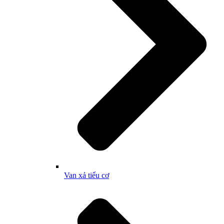
Van xả tiểu cơ