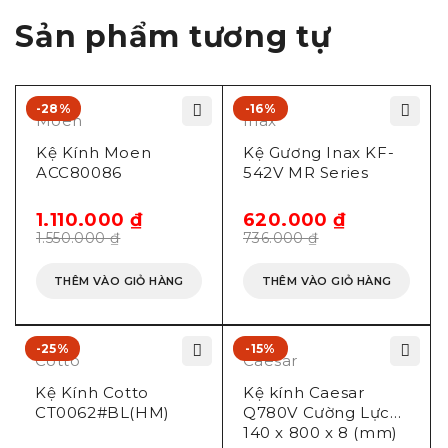
Sản phẩm tương tự
-28%
-16%
Moen
Inax
Kệ Kính Moen
Kệ Gương Inax KF-
ACC80086
542V MR Series
1.110.000
₫
620.000
₫
1.550.000
₫
736.000
₫
THÊM VÀO GIỎ HÀNG
THÊM VÀO GIỎ HÀNG
-25%
-15%
Cotto
Caesar
Kệ Kính Cotto
Kệ kính Caesar
CT0062#BL(HM)
Q780V Cường Lực
140 x 800 x 8 (mm)