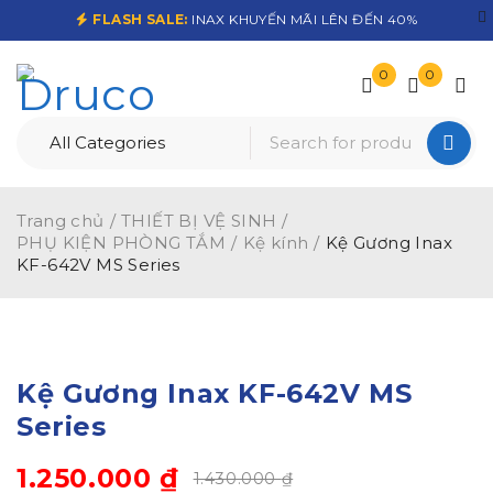
FLASH SALE:
INAX KHUYẾN MÃI LÊN ĐẾN 40%
0
0
Trang chủ
/
THIẾT BỊ VỆ SINH
/
PHỤ KIỆN PHÒNG TẮM
/
Kệ kính
/
Kệ Gương Inax
KF-642V MS Series
-13%
Kệ Gương Inax KF-642V MS
Series
1.250.000
₫
1.430.000
₫