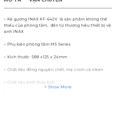
MÔ TẢ
VẬN CHUYỂN
– Kệ gương INAX KF-642V là sản phẩm không thể
thiếu của phòng tắm, đến từ thương hiệu thiết bị vệ
sinh INAX
– Phụ kiện phòng tắm MS Series
– Kích thước: 588 x125 x 24mm
– Chất liệu đồng nguyên chất, mạ crom và niken
– Chất liệu kính thủy tinh
Show More
Video giới thiệu kệ kính
Inax KF642V