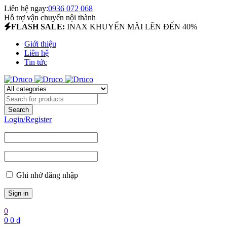
Liên hệ ngay:
0936 072 068
Hỗ trợ vận chuyển nội thành
FLASH SALE:
INAX KHUYẾN MÃI LÊN ĐẾN 40%
Giới thiệu
Liên hệ
Tin tức
Login/Register
Ghi nhớ đăng nhập
0
0
0
₫