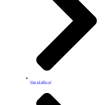
Van xả tiểu cơ