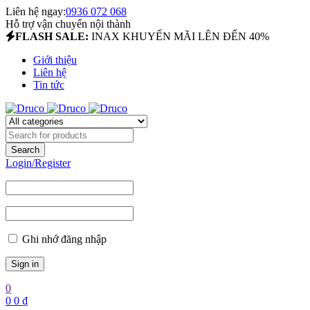
Liên hệ ngay:
0936 072 068
Hỗ trợ vận chuyển nội thành
FLASH SALE:
INAX KHUYẾN MÃI LÊN ĐẾN 40%
Giới thiệu
Liên hệ
Tin tức
Login/Register
Ghi nhớ đăng nhập
0
0
0
₫