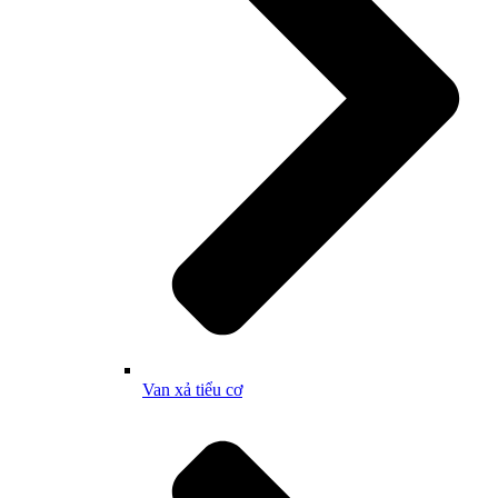
Van xả tiểu cơ