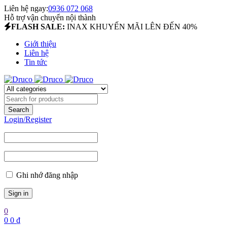
Liên hệ ngay:
0936 072 068
Hỗ trợ vận chuyển nội thành
FLASH SALE:
INAX KHUYẾN MÃI LÊN ĐẾN 40%
Giới thiệu
Liên hệ
Tin tức
Login/Register
Ghi nhớ đăng nhập
0
0
0
₫