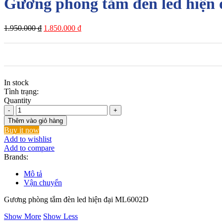
Gương phòng tắm đèn led hiện
Giá
Giá
1.950.000
₫
1.850.000
₫
gốc
hiện
là:
tại
1.950.000 ₫.
là:
1.850.000 ₫.
In stock
Tình trạng:
Quantity
Gương
phòng
Thêm vào giỏ hàng
tắm
Buy it now
đèn
Add to wishlist
led
Add to compare
hiện
Brands:
đại
ML6002D
Mô tả
số
Vận chuyển
lượng
Gương phòng tắm đèn led hiện đại ML6002D
Show More
Show Less