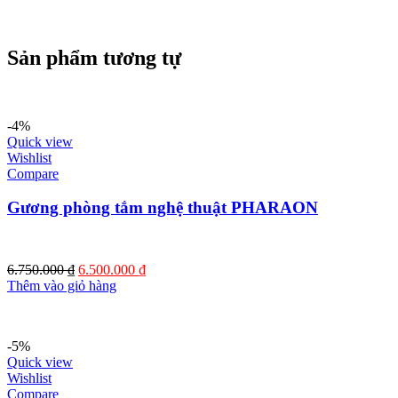
Sản phẩm tương tự
-4%
Quick view
Wishlist
Compare
Gương phòng tắm nghệ thuật PHARAON
Giá
Giá
6.750.000
₫
6.500.000
₫
gốc
hiện
Thêm vào giỏ hàng
là:
tại
6.750.000 ₫.
là:
6.500.000 ₫.
-5%
Quick view
Wishlist
Compare