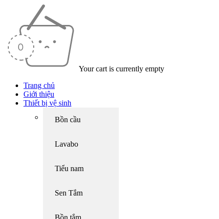
Your cart is currently empty
Trang chủ
Giới thiệu
Thiết bị vệ sinh
Bồn cầu
Lavabo
Tiểu nam
Sen Tắm
Bồn tắm