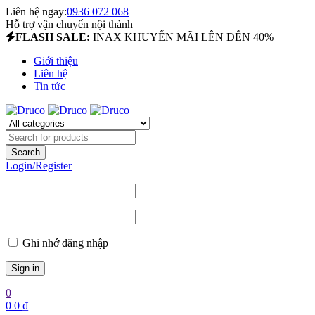
Liên hệ ngay:
0936 072 068
Hỗ trợ vận chuyển nội thành
FLASH SALE:
INAX KHUYẾN MÃI LÊN ĐẾN 40%
Giới thiệu
Liên hệ
Tin tức
Login/Register
Ghi nhớ đăng nhập
0
0
0
₫