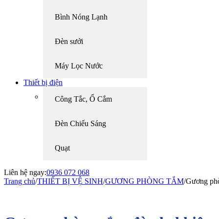
Bình Nóng Lạnh
Đèn sưởi
Máy Lọc Nước
Thiết bị điện
Công Tắc, Ổ Cắm
Đèn Chiếu Sáng
Quạt
Liên hệ ngay:
0936 072 068
Trang chủ
/
THIẾT BỊ VỆ SINH
/
GƯƠNG PHÒNG TẮM
/
Gương phò
-5%