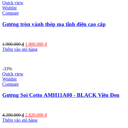
Quick view
Wishlist
Compare
Gương tròn vành thép mạ tĩnh điện cao cấp
Giá
Giá
1.900.000
₫
1.800.000
₫
gốc
hiện
Thêm vào giỏ hàng
là:
tại
1.900.000 ₫.
là:
1.800.000 ₫.
-33%
Quick view
Wishlist
Compare
Gương Soi Cotto AMH11A00 - BLACK Viền Đen
Giá
Giá
4.200.000
₫
2.820.000
₫
gốc
hiện
Thêm vào giỏ hàng
là:
tại