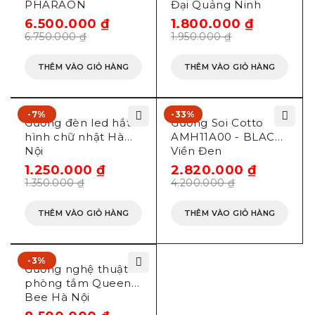
PHARAON
Đại Quảng Ninh
6.500.000
₫
1.800.000
₫
6.750.000
₫
1.950.000
₫
THÊM VÀO GIỎ HÀNG
THÊM VÀO GIỎ HÀNG
-7%
-33%
Gương đèn led hắt
Gương Soi Cotto
hình chữ nhật Hà
AMH11A00 - BLACK
Nội
Viền Đen
1.250.000
₫
2.820.000
₫
1.350.000
₫
4.200.000
₫
THÊM VÀO GIỎ HÀNG
THÊM VÀO GIỎ HÀNG
-3%
Gương nghệ thuật
phòng tắm Queen
Bee Hà Nội