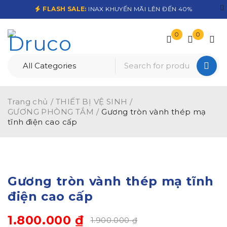
FLASH SALE:
INAX KHUYẾN MÃI LÊN ĐẾN 40%
0
0
Trang chủ
/
THIẾT BỊ VỆ SINH
/
GƯƠNG PHÒNG TẮM
/
Gương tròn vành thép mạ
tĩnh điện cao cấp
-5%
Gương tròn vành thép mạ tĩnh
điện cao cấp
1.800.000
₫
1.900.000
₫