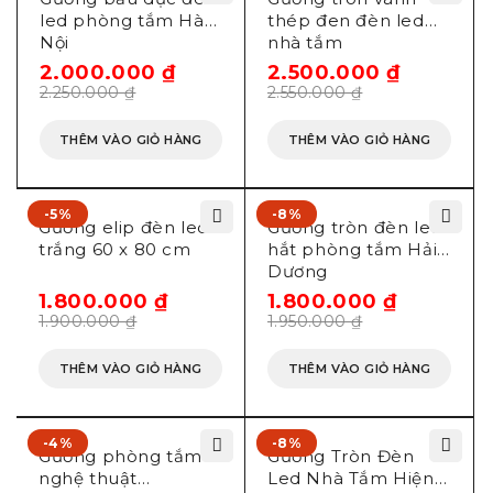
led phòng tắm Hà
thép đen đèn led
Nội
nhà tắm
2.000.000
₫
2.500.000
₫
2.250.000
₫
2.550.000
₫
THÊM VÀO GIỎ HÀNG
THÊM VÀO GIỎ HÀNG
-5%
-8%
Gương elip đèn led
Gương tròn đèn led
trắng 60 x 80 cm
hắt phòng tắm Hải
Dương
1.800.000
₫
1.800.000
₫
1.900.000
₫
1.950.000
₫
THÊM VÀO GIỎ HÀNG
THÊM VÀO GIỎ HÀNG
-4%
-8%
Gương phòng tắm
Gương Tròn Đèn
nghệ thuật
Led Nhà Tắm Hiện