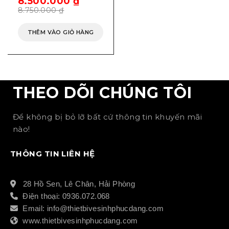
8.500.000
₫
8.750.000
₫
THÊM VÀO GIỎ HÀNG
THEO DÕI CHÚNG TÔI
Để không bị bỏ lỡ bất cứ thông tin khuyến mãi
nào!
THÔNG TIN LIÊN HỆ
28 Hồ Sen, Lê Chân, Hải Phòng
Điện thoại: 0936.072.068
Email: info@thietbivesinhphucdang.com
www.thietbivesinhphucdang.com