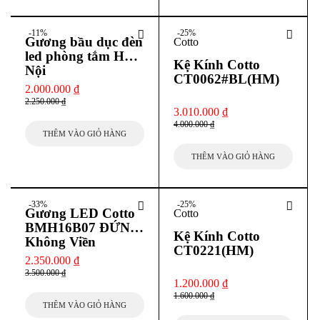
-11%
-25%
Gương bầu dục đèn
Cotto
led phòng tắm Hà
Kệ Kính Cotto
Nội
CT0062#BL(HM)
2.000.000
₫
2.250.000
₫
3.010.000
₫
4.000.000
₫
THÊM VÀO GIỎ HÀNG
THÊM VÀO GIỎ HÀNG
-33%
-25%
Gương LED Cotto
Cotto
BMH16B07 ĐỨNG
Kệ Kính Cotto
Không Viền
CT0221(HM)
2.350.000
₫
3.500.000
₫
1.200.000
₫
1.600.000
₫
THÊM VÀO GIỎ HÀNG