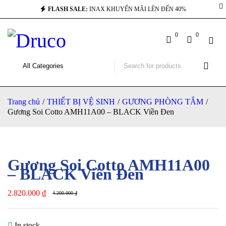
FLASH SALE:
INAX KHUYẾN MÃI LÊN ĐẾN 40%
-33%
0
0
Trang chủ
/
THIẾT BỊ VỆ SINH
/
GƯƠNG PHÒNG TẮM
/
Gương Soi Cotto AMH11A00 – BLACK Viền Đen
Gương Soi Cotto AMH11A00
– BLACK Viền Đen
2.820.000
₫
4.200.000
₫
In stock