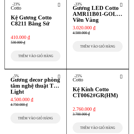
-23%
-33%
Gương LED Cotto
Cotto
AMR11B01-GOLD
Kệ Gương Cotto
Viền Vàng
C8211 Bằng Sứ
3.020.000
₫
4.500.000
₫
410.000
₫
530.000
₫
THÊM VÀO GIỎ HÀNG
THÊM VÀO GIỎ HÀNG
-5%
-25%
Gương decor phòng
Cotto
tắm nghệ thuật The
Kệ Kính Cotto
Light
CT0062#GR(HM)
4.500.000
₫
4.750.000
₫
2.760.000
₫
3.700.000
₫
THÊM VÀO GIỎ HÀNG
THÊM VÀO GIỎ HÀNG