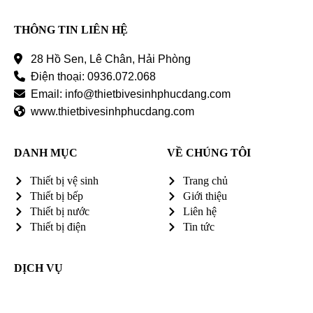
THÔNG TIN LIÊN HỆ
28 Hồ Sen, Lê Chân, Hải Phòng
Điện thoại: 0936.072.068
Email: info@thietbivesinhphucdang.com
www.thietbivesinhphucdang.com
DANH MỤC
VỀ CHÚNG TÔI
Thiết bị vệ sinh
Trang chủ
Thiết bị bếp
Giới thiệu
Thiết bị nước
Liên hệ
Thiết bị điện
Tin tức
DỊCH VỤ