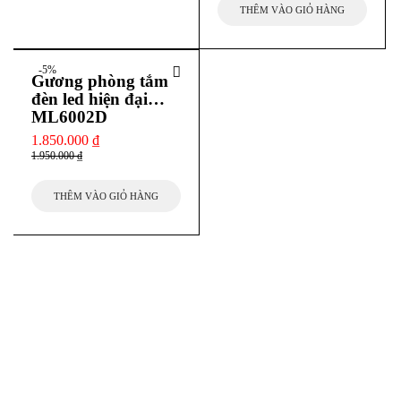
THÊM VÀO GIỎ HÀNG
-5%
Gương phòng tắm
đèn led hiện đại
ML6002D
1.850.000
₫
1.950.000
₫
THÊM VÀO GIỎ HÀNG
THEO DÕI CHÚNG TÔI
Để không bị bỏ lỡ bất cứ thông tin khuyến mãi nào!