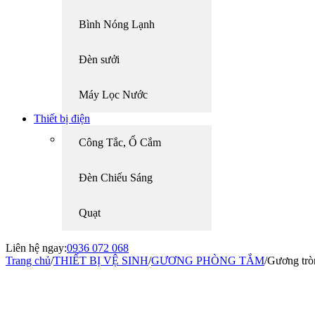
Bình Nóng Lạnh
Đèn sưởi
Máy Lọc Nước
Thiết bị điện
Công Tắc, Ổ Cắm
Đèn Chiếu Sáng
Quạt
Liên hệ ngay:
0936 072 068
Trang chủ
/
THIẾT BỊ VỆ SINH
/
GƯƠNG PHÒNG TẮM
/
Gương tròn
-2%