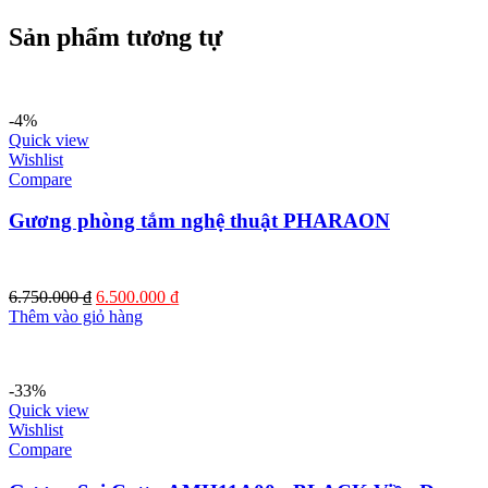
Sản phẩm tương tự
-4%
Quick view
Wishlist
Compare
Gương phòng tắm nghệ thuật PHARAON
Giá
Giá
6.750.000
₫
6.500.000
₫
gốc
hiện
Thêm vào giỏ hàng
là:
tại
6.750.000 ₫.
là:
6.500.000 ₫.
-33%
Quick view
Wishlist
Compare