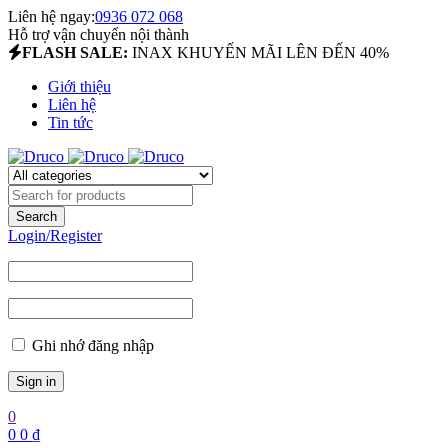
Liên hệ ngay:
0936 072 068
Hỗ trợ vận chuyển nội thành
FLASH SALE:
INAX KHUYẾN MÃI LÊN ĐẾN 40%
Giới thiệu
Liên hệ
Tin tức
Login/Register
Ghi nhớ đăng nhập
0
0
0
₫