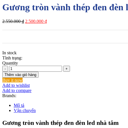
Gương tròn vành thép đen đèn 
Giá
Giá
2.550.000
₫
2.500.000
₫
gốc
hiện
là:
tại
2.550.000 ₫.
là:
2.500.000 ₫.
In stock
Tình trạng:
Quantity
Gương
tròn
Thêm vào giỏ hàng
vành
Buy it now
thép
Add to wishlist
đen
Add to compare
đèn
Brands:
led
nhà
Mô tả
tắm
Vận chuyển
số
lượng
Gương tròn vành thép đen đèn led nhà tắm