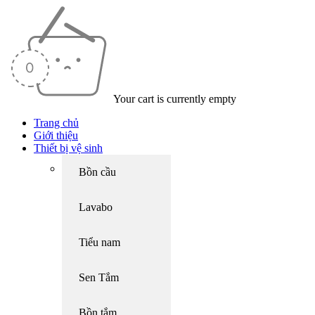
Your cart is currently empty
Trang chủ
Giới thiệu
Thiết bị vệ sinh
Bồn cầu
Lavabo
Tiểu nam
Sen Tắm
Bồn tắm