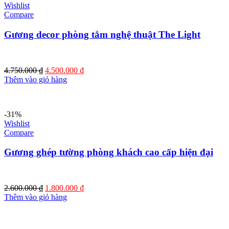
Wishlist
Compare
Gương decor phòng tắm nghệ thuật The Light
Giá
Giá
4.750.000
₫
4.500.000
₫
gốc
hiện
Thêm vào giỏ hàng
là:
tại
4.750.000 ₫.
là:
4.500.000 ₫.
-31%
Wishlist
Compare
Gương ghép tường phòng khách cao cấp hiện đại
Giá
Giá
2.600.000
₫
1.800.000
₫
gốc
hiện
Thêm vào giỏ hàng
là:
tại
2.600.000 ₫.
là:
1.800.000 ₫.