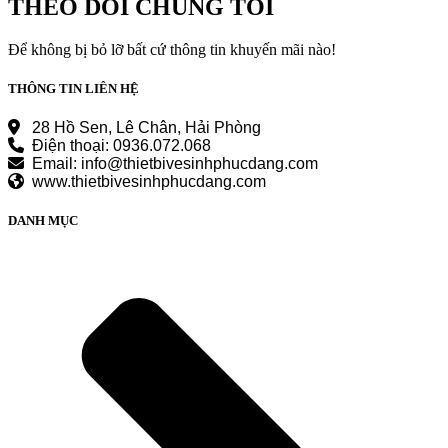
THEO DÕI CHÚNG TÔI
4.500.000 ₫.
Để không bị bỏ lỡ bất cứ thông tin khuyến mãi nào!
THÔNG TIN LIÊN HỆ
28 Hồ Sen, Lê Chân, Hải Phòng
Điện thoại: 0936.072.068
Email: info@thietbivesinhphucdang.com
www.thietbivesinhphucdang.com
DANH MỤC