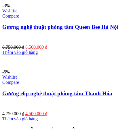
2.000.000 ₫.
-3%
Wishlist
Compare
Gương nghệ thuật phòng tắm Queen Bee Hà Nội
Giá
Giá
8.750.000
₫
8.500.000
₫
gốc
hiện
Thêm vào giỏ hàng
là:
tại
8.750.000 ₫.
là:
8.500.000 ₫.
-5%
Wishlist
Compare
Gương elip nghệ thuật phòng tắm Thanh Hóa
Giá
Giá
4.750.000
₫
4.500.000
₫
gốc
hiện
Thêm vào giỏ hàng
là:
tại
4.750.000 ₫.
là: