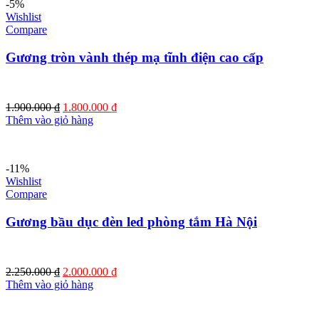
-5%
Wishlist
Compare
Gương tròn vành thép mạ tĩnh điện cao cấp
Giá
Giá
1.900.000
₫
1.800.000
₫
gốc
hiện
Thêm vào giỏ hàng
là:
tại
1.900.000 ₫.
là:
1.800.000 ₫.
-11%
Wishlist
Compare
Gương bầu dục đèn led phòng tắm Hà Nội
Giá
Giá
2.250.000
₫
2.000.000
₫
gốc
hiện
Thêm vào giỏ hàng
là:
tại
2.250.000 ₫.
là: