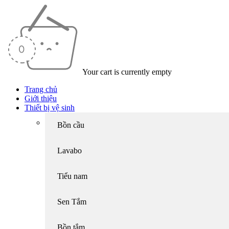
Your cart is currently empty
Trang chủ
Giới thiệu
Thiết bị vệ sinh
Bồn cầu
Lavabo
Tiểu nam
Sen Tắm
Bồn tắm