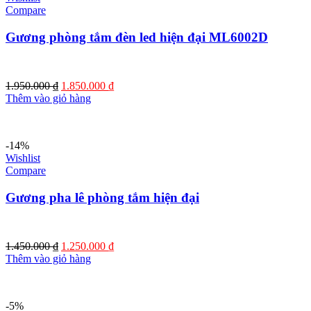
Compare
Gương phòng tắm đèn led hiện đại ML6002D
Giá
Giá
1.950.000
₫
1.850.000
₫
gốc
hiện
Thêm vào giỏ hàng
là:
tại
1.950.000 ₫.
là:
1.850.000 ₫.
-14%
Wishlist
Compare
Gương pha lê phòng tắm hiện đại
Giá
Giá
1.450.000
₫
1.250.000
₫
gốc
hiện
Thêm vào giỏ hàng
là:
tại
1.450.000 ₫.
là:
1.250.000 ₫.
-5%