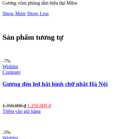
Gương vòm phòng tắm hiện đại Milor
Show More
Show Less
Sản phẩm tương tự
-7%
Wishlist
Compare
Gương đèn led hắt hình chữ nhật Hà Nội
Giá
Giá
1.350.000
₫
1.250.000
₫
gốc
hiện
Thêm vào giỏ hàng
là:
tại
1.350.000 ₫.
là:
1.250.000 ₫.
-5%
Wishlist