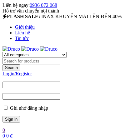
Liên hệ ngay:
0936 072 068
Hỗ trợ vận chuyển nội thành
FLASH SALE:
INAX KHUYẾN MÃI LÊN ĐẾN 40%
Giới thiệu
Liên hệ
Tin tức
Login/Register
Ghi nhớ đăng nhập
0
0
0
₫