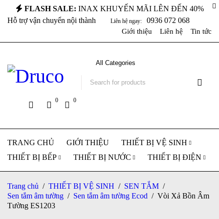
FLASH SALE:
INAX KHUYẾN MÃI LÊN ĐẾN 40%
Hỗ trợ vận chuyển nội thành
0936 072 068
Liên hệ ngay:
Giới thiệu
Liên hệ
Tin tức
0
0
TRANG CHỦ
GIỚI THIỆU
THIẾT BỊ VỆ SINH
THIẾT BỊ BẾP
THIẾT BỊ NƯỚC
THIẾT BỊ ĐIỆN
Trang chủ
/
THIẾT BỊ VỆ SINH
/
SEN TẮM
/
Sen tắm âm tường
/
Sen tắm âm tường Ecod
/
Vòi Xả Bồn Âm
Tường ES1203