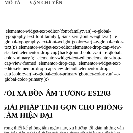
MÔ TẢ
VẬN CHUYỂN
.elementor-widget-text-editor{font-family:var( –e-global-
typography-text-font-family ), Sans-serif;font-weight:var( –e-
global-typography-text-font-weight );color:var( –e-global-color-
text );}.elementor-widget-text-editor.elementor-drop-cap-view-
stacked .elementor-drop-cap{background-color:var( –e-global-
color-primary );}.elementor-widget-text-editor.elementor-drop-
cap-view-framed .elementor-drop-cap, .elementor-widget-text-
editor.elementor-drop-cap-view-default .elementor-drop-
cap{color:var( –e-global-color-primary );border-color:var( –e-
global-color-primary );}
VÒI XẢ BỒN ÂM TƯỜNG ES1203
GIẢI PHÁP TINH GỌN CHO PHÒNG
TẮM HIỆN ĐẠI
Trong thiết kế phòng tắm ngày nay, xu hướng tối giản nhưng vẫn