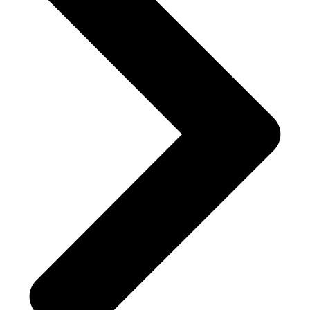
Your review
This field is required.
Name
This field is required.
Email
This field is required.