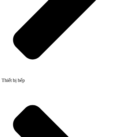
element.elementor-element-52ab77f .jupiterx-product-review-
pagination{justify-content:center;}.elementor-2151 .elementor-
element.elementor-element-52ab77f .jupiterx-product-review-
pagination .review-pagination-wrapper{gap:15px;}
Add a Review
There are no reviews yet.
Be the first to review “Vòi Xả Bồn Âm Tường ES1203”
Your email address will not be published. Required fields are
marked
Thiết bị bếp
Your rating
Please select rating.