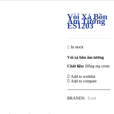
Vòi Xả Bồn
Âm Tường
ES1203
In stock
Vòi xả bồn âm tường
Chất liệu:
Đồng mạ crom
Add to wishlist
Add to compare
BRANDS:
Ecod